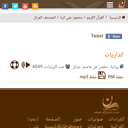
الرئيسية
القرآن الكريم
محمود علي البنا
المصحف المرتل
Tweet
الذاريات
رواية : حفص عن عاصم ، مرتل
عدد الزيارات: 4049
حفظ RM
حفظ mp3
www.nQuran.com
القراءات
صوتيات
صور
الصفحة
تابعونا
القرآنية
ومرئيات
ومخطوطات
الرئيسية
على :