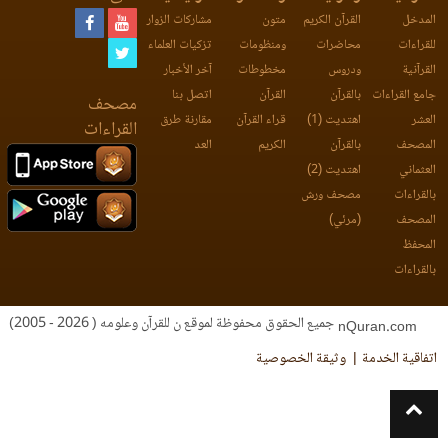
المدخل
القرآن الكريم
متون
مشاركات الزوار
للقراءات
محاضرات
ومنظومات
تزكيات العلماء
القرآنية
ودروس
مخطوطات
آخر الأخبار
جامع القراءات
بالقرآن
القرآن
اتصل بنا
مصحف
العشر
اهتديت (1)
قراء القرآن
مقارنة طرق
القراءات
المصحف
بالقرآن
الكريم
العد
العثماني
اهتديت (2)
بالقراءات
مصحف ورش
المصحف
(مرئي)
المحفظ
بالقراءات
جميع الحقوق محفوظة لموقع ن للقرآن وعلومه ( 2026 - 2005)
nQuran.com
اتفاقية الخدمة
وثيقة الخصوصية