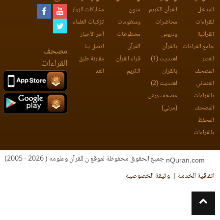
المدخل
القرآن الكريم
متون
مشاركات الزوار
للقراءات
محاضرات
ومنظومات
تزكيات العلماء
القرآنية
ودروس
مخطوطات
آخر الأخبار
جامع القراءات
بالقرآن
القرآن
اتصل بنا
مصحف
العشر
اهتديت (1)
قراء القرآن
مقارنة طرق
القراءات
المصحف
بالقرآن
الكريم
العد
العثماني
اهتديت (2)
بالقراءات
مصحف ورش
المصحف
(مرئي)
المحفظ
بالقراءات
جميع الحقوق محفوظة لموقع ن للقرآن وعلومه ( 2026 - 2005)
nQuran.com
اتفاقية الخدمة
وثيقة الخصوصية