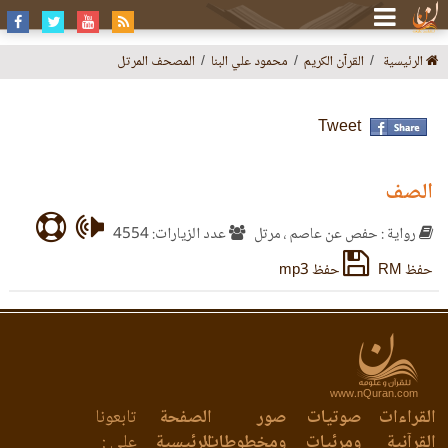
الرئيسية
القرآن الكريم
محمود علي البنا
المصحف المرتل
Tweet
الصف
رواية : حفص عن عاصم ، مرتل
عدد الزيارات: 4554
حفظ RM
حفظ mp3
www.nQuran.com
القراءات
صوتيات
صور
الصفحة
تابعونا
القرآنية
ومرئيات
ومخطوطات
الرئيسية
على :