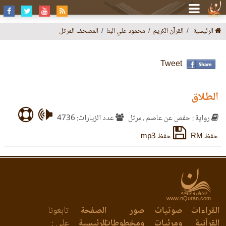
الرئيسية
القرآن الكريم
محمود علي البنا
المصحف المرتل
Tweet
الطلاق
رواية : حفص عن عاصم ، مرتل
عدد الزيارات: 4736
حفظ RM
حفظ mp3
www.nQuran.com
القراءات
صوتيات
صور
الصفحة
تابعونا
القرآنية
ومرئيات
ومخطوطات
الرئيسية
على :