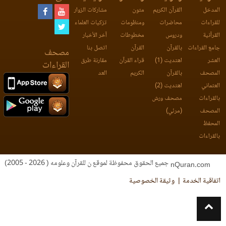
المدخل
القرآن الكريم
متون
مشاركات الزوار
للقراءات
محاضرات
ومنظومات
تزكيات العلماء
القرآنية
ودروس
مخطوطات
آخر الأخبار
جامع القراءات
بالقرآن
القرآن
اتصل بنا
مصحف
العشر
اهتديت (1)
قراء القرآن
مقارنة طرق
القراءات
المصحف
بالقرآن
الكريم
العد
العثماني
اهتديت (2)
بالقراءات
مصحف ورش
المصحف
(مرئي)
المحفظ
بالقراءات
جميع الحقوق محفوظة لموقع ن للقرآن وعلومه ( 2026 - 2005)
nQuran.com
اتفاقية الخدمة
وثيقة الخصوصية