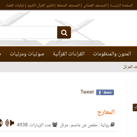
الصفحة الرئيسـة
المصحف العثماني
المصحف المحفظ
فتاوى القرآن الكريم
تزكيات العلماء
المتون والمنظومات
القراءات القرآنية
صوتيات ومرئيات
ص
 المرتل
Tweet
اء
المعارج
رواية : حفص عن عاصم ، مرتل
عدد الزيارات: 4938