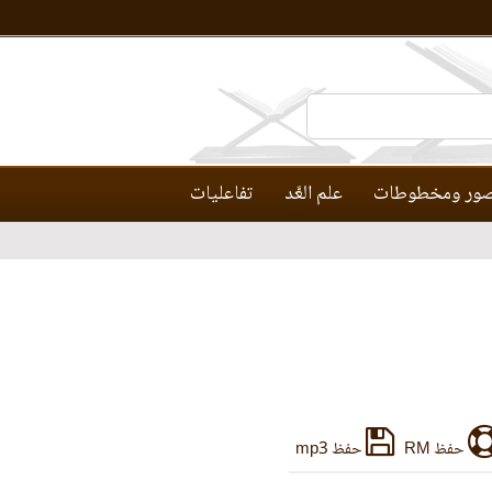
ور ومخطوطات
علم العَّد
تفاعليات
حفظ RM
حفظ mp3