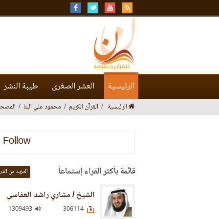
الرئيسية
العشر الصغرى
طيبة النشر
الرئيسية
القرآن الكريم
محمود علي البنا
المصحف
Follow
قائمة بأكثر القراء إستماعاً
المزيد من القر
الشيخ / مشاري راشد العفاسي
1309493
306114