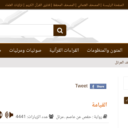
الصفحة الرئيسـة
المصحف العثماني
المصحف المحفظ
فتاوى القرآن الكريم
تزكيات العلماء
المتون والمنظومات
القراءات القرآنية
صوتيات ومرئيات
ص
 المرتل
Tweet
اء
القيامة
رواية : حفص عن عاصم ، مرتل
عدد الزيارات: 4441