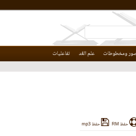
ور ومخطوطات
علم العَّد
تفاعليات
حفظ RM
حفظ mp3