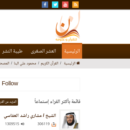
الرئيسية
العشر الصغرى
طيبة النشر
الرئيسية
القرآن الكريم
محمود علي البنا
المصحف
Follow
قائمة بأكثر القراء إستماعاً
المزيد من القر
الشيخ / مشاري راشد العفاسي
1309515
306119