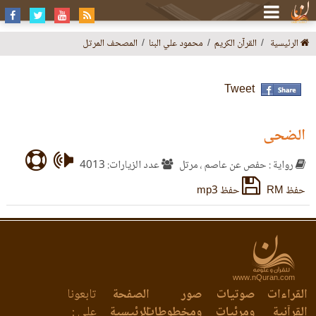
الرئيسية
القرآن الكريم
محمود علي البنا
المصحف المرتل
Tweet
الضحى
رواية : حفص عن عاصم ، مرتل
عدد الزيارات: 4013
حفظ RM
حفظ mp3
www.nQuran.com
القراءات
صوتيات
صور
الصفحة
تابعونا
القرآنية
ومرئيات
ومخطوطات
الرئيسية
على :