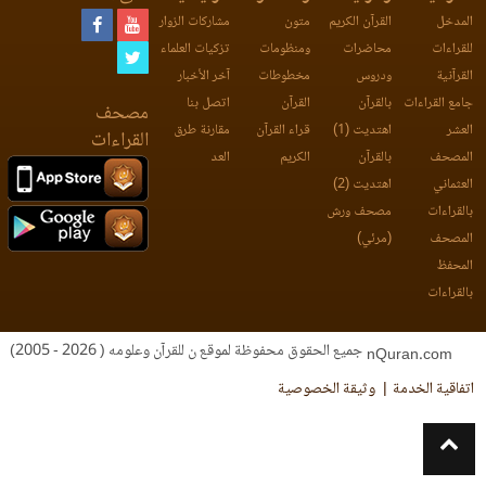
المدخل
القرآن الكريم
متون
مشاركات الزوار
للقراءات
محاضرات
ومنظومات
تزكيات العلماء
القرآنية
ودروس
مخطوطات
آخر الأخبار
جامع القراءات
بالقرآن
القرآن
اتصل بنا
مصحف
العشر
اهتديت (1)
قراء القرآن
مقارنة طرق
القراءات
المصحف
بالقرآن
الكريم
العد
العثماني
اهتديت (2)
بالقراءات
مصحف ورش
المصحف
(مرئي)
المحفظ
بالقراءات
جميع الحقوق محفوظة لموقع ن للقرآن وعلومه ( 2026 - 2005)
nQuran.com
اتفاقية الخدمة
وثيقة الخصوصية