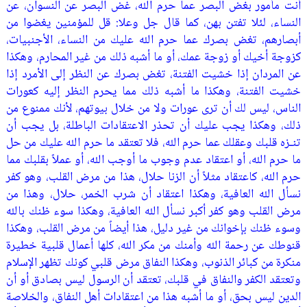
أنت مأمور بغض البصر عما حرم الله، غض البصر عن النسوان، عن
النساء، لئلا تفتن بهن، كما قال جل وعلا: قل للمؤمنين يغضوا من
أبصارهم، تغض بصرك عما حرم الله عليك من النساء، الأجنبيات،
كزوجة أخيك أو زوجة عمك، أو ما أشبه ذلك من غير المحارم، وهكذا
عن المردان إذا خشيت الفتنة، تغض بصرك عن النظر إلى الأمرد إذا
خشيت الفتنة، وهكذا ما أشبه ذلك مما يحرم النظر إليه كعورات
الناس، ليس لك أن ترى عورات ولا من خلال بيوتهم، لأنك ممنوع من
ذلك، وهكذا يجب عليك أن تحذر الاعتقادات الباطلة، بل يجب أن
تنـزه قلبك وعقلك عما حرم الله، فلا تعتقد ما حرم الله عليك من حل
ما حرم الله، أو اعتقاد عدم وجوب ما أوجب الله، أو عملاً بقلبك مما
حرم الله، كاعتقاد مثلاً أن الزنا حلال، هذا من مرض القلب، وهو كفر
نسأل الله العافية، وهكذا اعتقاد أن شرب الخمر، حلال، وهذا من
مرض القلب وهو كفر أكبر نسأل الله العافية، وهكذا سوء ظنك بالله
وسوء ظنك بإخوانك من غير دليل، هذا أيضاً من مرض القلب، وهكذا
قنوطك عن رحمة الله وأمنك من مكر الله، كلها أعمال قلبية خطيرة
منكرة من كبائر الذنوب، وهكذا النفاق مرض قلبي كونك تظهر الإسلام
وتعتقد الكفر والنفاق في قلبك، تعتقد أن الرسول ليس بصادق أو أن
الدين ليس بحق، أو ما أشبه هذا من اعتقادات أهل النفاق، والخلاصة