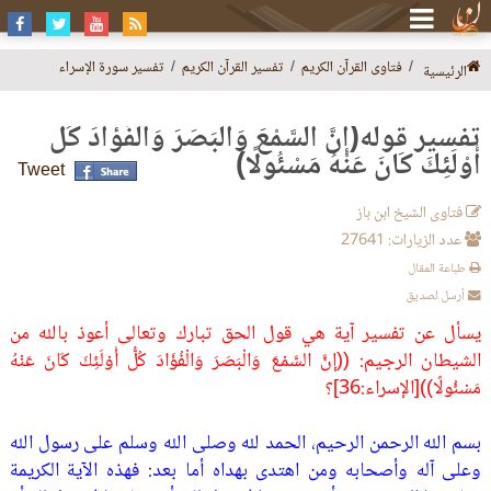
فتاوى القرآن الكريم
تفسير القرآن الكريم
تفسير سورة الإسراء
الرئيسية
تفسير قوله(إِنَّ السَّمْعَ وَالْبَصَرَ وَالْفُؤَادَ كُلُّ
أُوْلَئِكَ كَانَ عَنْهُ مَسْئُولًا)
Tweet
فتاوى الشيخ ابن باز
عدد الزيارات: 27641
طباعة المقال
أرسل لصديق
يسأل عن تفسير آية هي قول الحق تبارك وتعالى أعوذ بالله من
الشيطان الرجيم: ((إِنَّ السَّمْعَ وَالْبَصَرَ وَالْفُؤَادَ كُلُّ أُوْلَئِكَ كَانَ عَنْهُ
مَسْئُولًا))[الإسراء:36]؟
بسم الله الرحمن الرحيم، الحمد لله وصلى الله وسلم على رسول الله
وعلى آله وأصحابه ومن اهتدى بهداه أما بعد: فهذه الآية الكريمة