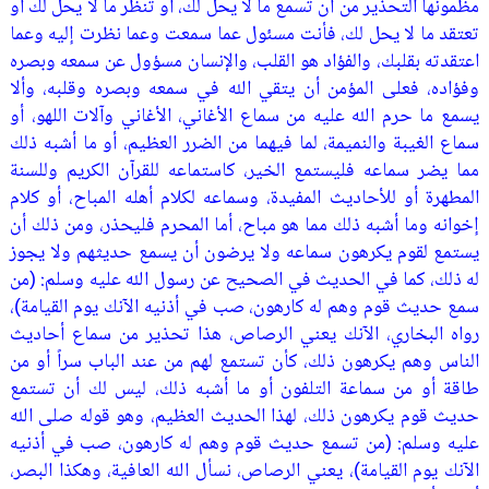
مظمونها التحذير من أن تسمع ما لا يحل لك، أو تنظر ما لا يحل لك أو
تعتقد ما لا يحل لك، فأنت مسئول عما سمعت وعما نظرت إليه وعما
اعتقدته بقلبك، والفؤاد هو القلب، والإنسان مسؤول عن سمعه وبصره
وفؤاده، فعلى المؤمن أن يتقي الله في سمعه وبصره وقلبه، وألا
يسمع ما حرم الله عليه من سماع الأغاني، الأغاني وآلات اللهو، أو
سماع الغيبة والنميمة، لما فيهما من الضرر العظيم، أو ما أشبه ذلك
مما يضر سماعه فليستمع الخير، كاستماعه للقرآن الكريم وللسنة
المطهرة أو للأحاديث المفيدة، وسماعه لكلام أهله المباح، أو كلام
إخوانه وما أشبه ذلك مما هو مباح، أما المحرم فليحذر، ومن ذلك أن
يستمع لقوم يكرهون سماعه ولا يرضون أن يسمع حديثهم ولا يجوز
له ذلك، كما في الحديث في الصحيح عن رسول الله عليه وسلم: (من
سمع حديث قوم وهم له كارهون، صب في أذنيه الآنك يوم القيامة)،
رواه البخاري، الآنك يعني الرصاص، هذا تحذير من سماع أحاديث
الناس وهم يكرهون ذلك، كأن تستمع لهم من عند الباب سراً أو من
طاقة أو من سماعة التلفون أو ما أشبه ذلك، ليس لك أن تستمع
حديث قوم يكرهون ذلك، لهذا الحديث العظيم، وهو قوله صلى الله
عليه وسلم: (من تسمع حديث قوم وهم له كارهون، صب في أذنيه
الآنك يوم القيامة)، يعني الرصاص، نسأل الله العافية، وهكذا البصر،