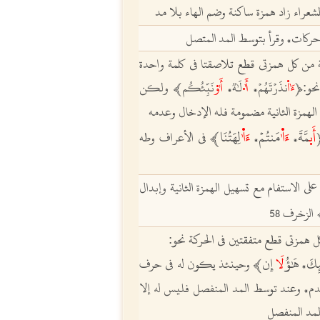
شعراء زاد همزة ساكنة وضم الهاء بلا مد
حركات
وقرأ بتوسط
المد
المتصل
،
ة من كل همزتي قطع تلاصقتا في كلمة واحدة
حو:ﵳ
ﵦ
نذَرۡتَهُمۡ
ﵬ
لَٰهٞ
ﵩ
نَبِّئُكُمﵲ
ولكن
،
،
لهمزة الثانية مضمومة فله الإدخال وعدمه
أَى
ٜمَّةَ
ﵭ
مَنتُمۡ
ﵭ
لِهَتُنَاﵲ
في الأعراف وطه
،
،
لى الاستفام مع تسهيل الهمزة الثانية وإبدال
ﵲ
الزخرف
58
ل همزتي قطع متفقتين في الحركة نحو:
ئِكَ
هَٰؤُ
لَا
إِن
ﵲ
وحينئذ يكون له في حرف
،
دم
وعند توسط المد المنفصل فليس له إلا
،
لمد المنفصل