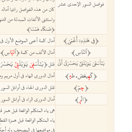
فواصل السور الإحدى عشر
كان من هذه الفواصل رائيا أماله ن
واستثنى الألفات المبدلة من التن
ﵳضَنكٗا
هَمۡسٗاﵲ
،
ﵳ
فِي هَٰذِهِۦٓ أَعۡمَىٰ
ﵲ
أمال كلمة أعمى الموضع الأول في ال
ﵳ
ٱلنَّاسِ
ﵲ
ﵳ
ٱ
لنّٜا
سِ
ﵲ
أمال الألف من كلمة
يَٰٓأَسَفَىٰ يَٰوَيۡلَتَىٰٓ يَٰحَسۡرَتَىٰ أَنَّىٰ
ﵳ
يَٰٓأَسَ
فٜ
ىٰ يَٰوَيۡلَ
تٜىٰٓ
يَٰحَسۡرَ
ت
قلل
ﵳكٓ
هٜ
ي
عٓصٓ
ط
ه
ٜﵲ
أمال الدوري الهاء في أول مريم و
،
ﵳ
حٜ
مٓﵲ
قلل الدوري الحاء في أوائل السور
ﵳالٓ
ر
ٜﵲ
أمال الدوري الراء في أوائل السور
هي ياء المتكلم الواقعة قبل همز
ياء المتكلم الواقعة قبل همزة الق
في مواضعها في المصحف وله أحك