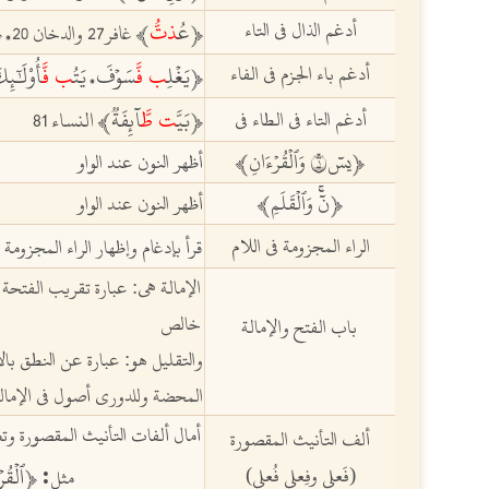
أدغم الذال في التاء
عُ
ذتّ
ﵳ
ﵲ
ﵳ
غافر27 والدخان 20
،
أدغم باء الجزم في الفاء
يَغۡلِ
ب
فَّ
سَوۡفَ
يَتُ
ب
فَّ
أُوْلَٰٓئِ
ﵳ
،
بَيَّ
ت
طَّ
آئِفَةٞ
أدغم التاء في الطاء في
ﵳ
ﵲ النساء 81
ﵳيسٓ١ وَٱلۡقُرۡءَانِ
ﵲ
أظهر النون عند الواو
ﵳنٓۚ وَٱلۡقَلَمِ
ﵲ
أظهر النون عند الواو
الراء المجزومة في اللام
قرأ بإدغام وإظهار الراء المجزومة 
الإمالة هي: عبارة تقريب الفتحة
خالص
باب الفتح
والإمالة‏
والتقليل هو: عبارة عن النطق بال
المحضة وللدوري أصول في الإمالة
أمال ألفات التأنيث المقصورة وتك
ألف التأنيث المقصورة
:
ٱلۡقُرۡ
(فَعلى وفِعلى فُعلى)
ﵳ
مثل