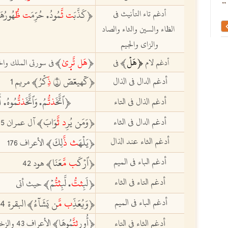
الشاطبية حرز الأماني
غيث النفع في القرآءات 
أدغم تاء التأنيث في
ﵳكَذَّبَ
ت ثَّ
مُودُ
حُرِّمَ
ت
ظُّ
هُورُهَ
،
الظاء والسين والثاء والصاد
والزاي والجيم
ﵳ
هَل
ﵲ
ﵳ
هَل
تَّرٜى
ﵲ
أدغم لام
في
في سورتي الملك والح
أدغم الدال في الذال
ﵳكٓهيعٓصٓ ١
ذِّ
كۡرُﵲ مريم 1
ﵳٱتَّخَ
ذتُّ
مُ
وَٱتَّخَ
ذتُّ
مُوهُ
أَ
أدغم الذال في التاء
،
،
وَمَن يُرِ
د
ثّ
َوَابَ
أدغم الدال في الثاء
ﵳ
ﵲ آل عمران 145
أدغم الثاء عند الذال
يَلۡهَ
ث
ذَّ
لِكَ
ﵳ
ﵲ الأعراف 176
أدغم الباء في الميم
ٱرۡكَ
ب
م
َّعَنَا
ﵳ
ﵲ هود 42
أدغم التاء في الثاء
لَب
ِثتّ
لَّبِ
ثتّ
ُمۡ
ﵳ
ﵲ حيث أتى
،
‏ أدغم الباء في الميم ‏ ‏
وَيُعَذِّ
ب
مَّ
ن يَشَآءُ
البقرة 284
ﵳ
ﵲ
ﵳأُورِ
ثتَّ
مُوهَا
ﵲ
أدغم الثاء في التاء
الأعراف 43 والزخرف 72