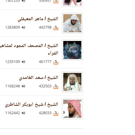
1307253
550957
الشيخ / ماهر المعيقلي
1283809
442798
الشيخ / المصحف المجود لمشاهي
القراء
1235109
461777
الشيخ / سعد الغامدي
1168248
432503
الشيخ / شيخ ابوبكر الشاطري
1162442
428033