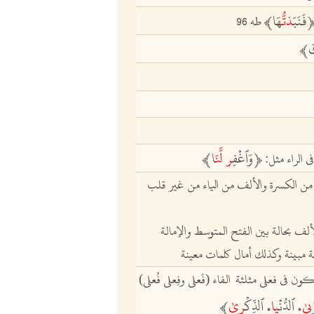
فَنَبَ
ذتُّ
هَا
ﵲ
طه 96
كَ
ﵲ
ﵳ
وَٱغۡفِ
ر
لّ
َنَا
ﵲ
في الراء مثل:
 من الكسرة والألف من الياء من غير قلب
ألف بحالة بين الفتح المتوسط
والإمالة
 مبينة وكذلك أمال كلمات معينة
ون في فعلى مثلثة‏ ‏
الفاء (فَعلى وفِعلى فُعلى)
بٜى
ٱلدُّنۡ
يٜا
ٱلذِّكۡ
رٜىٰ
ﵲ
،
،