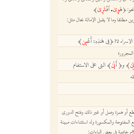
هَ
وٜى
ٱفۡ
تَرٜىٰ
حو:
ﵳ
ﵲ
،
وين مطلقا
وما لا يقبل الإمالة بحال مثل‏:
ﵳ
فِي هَٰذِهِۦٓ أَعۡ
مٜىٰ
ﵲ
إسراء 72
المجرورة
ٜىٰ
ﵲ
وﵳ
أَ
نّٜى
ﵲ التي على الاستفام
طه
 قطع أو همزة وصل أو غير ذلك وفتح الدوري
طع المفتوحة والمكسورة وله استثناءات مبينة
ام خاصة في بعض الياءات: