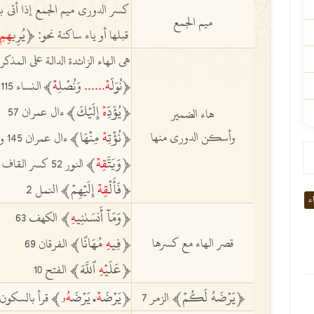
كسر الدوري ميم الجمع إذا أتى 
ميم الجمع
ﵳ
يُرِي
هِمِ
قبلها أو ياء ساكنة نحو:
هي الهاء الزائدة الدالة على المذكر
هۡ
هۡ
ﵳنُوَلّ
......
وَنُصۡلِ
ﵲ
النساء 115
ﵳيُؤَدِّ
هۡ
إِلَيۡكَﵲ
ءال عمران 57
هاء الضمير
ﵳنُؤۡتِ
هۡ
مِنۡهَاﵲ
وأسكن الدوري منها
ءال عمران 145 والشورى 20
ﵳ
وَيَتَّ
قِه
ۡﵲ
النور 52 كسر القاف وأسكن الهاء
ﵳفَأَلۡ
قِه
ۡ إِلَيۡهِمۡ
ﵲ
النمل 2
اء
ﵳ
وَمَآ أَنسَىٰنِي
هِ
ﵲ
الكهف 63
ﵳ
فِي
هِ
مُهَانًاﵲ
قصر الهاء مع كسرها
الفرقان 69
ﵳ
عَلَي
ۡهِ
ٱللَّهَﵲ
الفتح 10
ﵳ
يَرۡضَهُ لَكُمۡ
ﵲ
ﵳيَرۡضَ
هۡ
يَرۡضَ
هُۥ
ﵲ
الزمر 7
قرأ بالسكون 
،