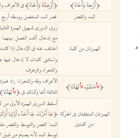
ﵳ
أَرۡجِهۡ وَأَخَاهُ
ﵲ
ﵳأَرۡجِـ
ٔۡهُ
وَأَخَاهُ
ﵲ
في
الأعراف وال
المد والقصر
قصر المد المنفصل ووسطه أربع 
روى الدوري تسهيل الهمزة الثاني
مع إدخال ألف الفصل بينهما ن
ر
اختلف عنه في الإدخال إذا كانت ا
الهمزتان من كلمة
واستثنى كلمات لا إدخال فيها
ﵳ
والشعراء والزخرف
الأعراف وطه والشعراء:
زاد همزة ع
ﵳ
ﵭ
مَنتُمۡ
ﵭ
لِهَتُنَاﵲ
،
ﵳ
ﵭ
لِهَتُنَا
الثالثة ألفا
وكذلك في
أسقط الدوري الهمزة الأولى من ك
ﵳجَ
ا
أَمۡرُنَا
جَ
ا
أَحَدٞ
أَوۡلِيَ
ا
أُوْلَٰٓ
الهمزتان المتفقتان في الحركة
،
،
من كلمتين
المد
:
القصر والتوسط والقصر مق
توسط المد لأنه يصبح من قبيل ا