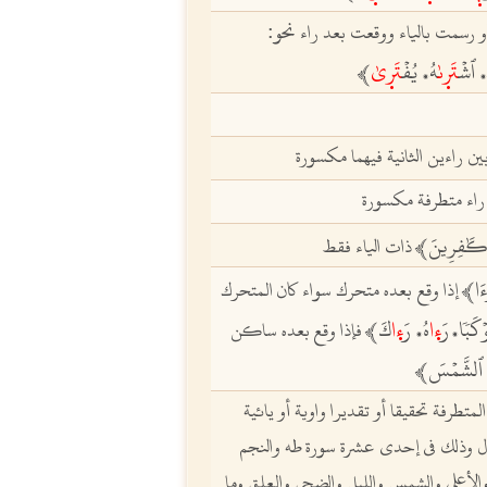
نحو:
و رسمت بالياء ووقعت بعد راء
ٱشۡ
تَرٜىٰ
هُ
يُفۡ
تَ
ى
ﵲ
،
،
ين راءين الثانية فيهما مكسورة
راء متطرفة مكسورة
َٰفِرِينَ
ﵲ
ذات الياء فقط
ءَا
ﵲ
إذا وقع بعده متحرك سواء
كان
المتحرك
ۡكَبٗا
رَ
ءٜا
هُ
رَ
ءٜا
كَ
ﵲ
فإذا وقع
بعده ساكن
،
،
ٱلشَّمۡسَ
ﵲ
لمتطرفة تحقيقا أو تقديرا واوية أو يائية
ل وذلك في
إحدى عشرة سورة
طه والنجم
لأعلى والشمس والليل والضحى والعلق وما