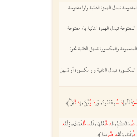
مفتوحة تبدل الهمزة الثانية واوا مفتوحة
المفتوحة تبدل الهمزة الثانية
ياء مفتوحة
المضمومة والمكسورة تسهل الثانية نحو:
المكسورة تبدل الثانية واو مكسورة أو تسهل
َّ
رَفۡنَآ
إِ
ذ
سّ
َمِعۡتُمُوهُ
وَإِ
ذ
زّ
َيَّنَ
إِ
ذ
تَّ
بَرَّأَﵲ
،
،
،
صّ
َدَقَكُمُ
قَ
د
شّ
َغَفَهَا
لَقَ
د
ظَّ
لَمَكَ
وَلَقَ
د
،
،
،
ذَّ
رَأنا
وَلَقَ
د
ضَّرَ
بنا
ﵲ
،