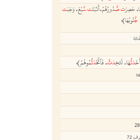
السبع
المعرب والدخيل
ال
ا
حَصِرَ
ت
صّ
ُدُورُهُمۡ
أَنۢبَتَ
ت
سّ
َبۡعَ
وَجَبَ
ت
،
،
،
جُّ
نُوبُهَا
ﵲ
اقة
خَ
ذتُّ
هَا
لَتَخِ
ذتّ
فَٱتَّخَ
ذتُّ
مُوهُمۡﵲ
،
،