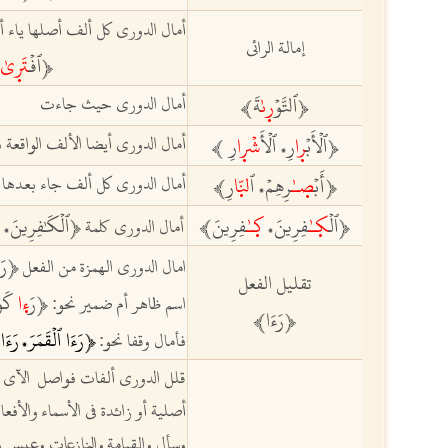
أمال الدوري كل ألف أصلها ياء أ
إمالة الرائي
ٱفۡ
تَرٜىٰ
ﵳ
ٱلتَّوۡ
رٜىٰ
ةَ
أمال الدوري حيث جاءت
ﵳ
ﵲ
ٱلۡأَبۡ
رٜا
رِ
ٱلۡأَ
شۡرٜا
رِ
أمال الدوري أيضا الألف الواقعة ب
ﵳ
ﵲ
،
أَبۡ
صٜـٰ
رِهِمۡ
ٱ
لنّٜا
رِ
أمال الدوري كل ألف جاء بعدها 
ﵳ
ﵲ
،
ٱلۡ
كٜـٰ
فِرِينَ
كٜـٰ
فِرِينَ
ٱلۡكَٰفِرِينَ
ك
ﵳ
ﵲ
ﵳ
أمال الدوري كلمة
،
،
رَ
ﵳ
امال الدوري الهمزة من الفعل
تقليل الفعل
رَ
ءٜا
كَو
ﵳ
اسم ظاهر أم ضمير نحو:
رَءَا
ﵳ
ﵲ
رَءَا ٱلۡقَمَرَ
رَءَا
ﵳ
فأمال وقفا نحو:
،
قلل الدوري ألفات فواصل‏ ‏
الآي ا
أصلية أو زائدة في الأسماء
والأفعا
وسأل والقيامة
والنازعات وعبس وا