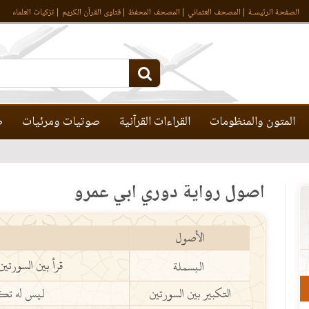
الصفحة الرئيسـة
المصحف العثماني
المصحف المحفظ
فتاوى القرآن الكريم
تزكيات العلماء
المتون والمنظومات
القراءات القرآنية
صوتيات ومرئيات
ص
أصول رواية دوري أبي عمرو
الأصول
قرأ بين السورتي
البسملة
التكبير بين السورتين
ليس له تكب