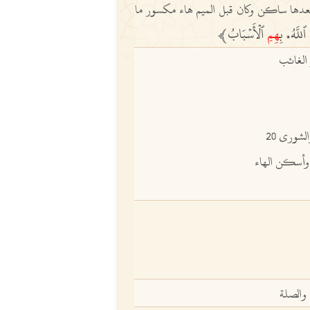
بعدها ساكن وكان قبل الميم هاء مكسور ما
ٱللَّهُ
بِ
هِمِ
ٱلۡأَسۡبَابُ
ﵲ
،
 الغائب
والصلة