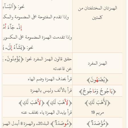
ﵳٱلنِّسَآءِ
ﵠ
نحو:
الهمزتان المختلفتان من
وإذا تقدم المفتوحة على المضمومة والمكسور
كلمتين
اٜ
ذۡ
جَآءَ
ا۬
مَّةٗ
ﵲ
،
وإذا تقدمت الهمزة المضمومة على المكسورة ت
يَشَآءُ
اٜ
لَىٰ
يَشَ
ﵳ
نحو:
،
ﵳيُؤۡمِنُونَ
يَأ
حقق قالون الهمز المفرد نحو:
،
الهمز المفرد
عن قاعدته
يُضَٰ
هُ
ونَ
قرأ بحذف الهمزة وضم الهاء
ﵳ
ﵲ
يَ
ا
جُوجُ وَمَ
ا
جُوجُ
قرأ بالألف وليس بالهمزة
ﵳ
ﵲ
ﵳلِأَهَبَ لَكِ
ﵲ
ﵳ
لِاۧ
هَبَ لَكِ
ﵲ
ﵳ
لِا
۬هَبَ لَكِ
ﵲ
مريم 19
قرأ بإبدال الهمزة ياء بخلف عنه
مُّؤۡصَدَةُۢ
ﵲ
مُّ
و
صَدَةُۢ
ﵲ
ﵳ
ﵳ
البلد20
والهمزة 8 أبدل الهمزة واوا
،