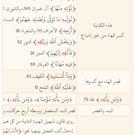
ﵳنُؤۡتِ
هِ
مِنۡهَاﵲ
آل عمران 145
والشورى 20
،
ﵳنُوَلّ
ِـهِ
مَا تَوَلَّىٰ وَنُصۡلِ
هِ
جَهَنَّمَﵲ
النساء 115
هاء الكناية‏
ﵳ
أَرۡجِ
هِ
ﵲ
الأعراف:111 والشعراء 36
كسر الهاء من غير إشباع
ﵳ
وَيَخۡشَ ٱللَّهَ وَيَتَّ
قِهِ
ﵲ
ا
لنور 52
ﵳفَأَلۡ
قِهِ
إِلَيۡهِمۡﵲ
ا
لنمل 28
ﵳ
فِي
هِ
مُهَانًاﵲ
الفرقان 69
ﵳ
وَمَآ أَنسَىٰنِي
هِ
ﵲ
الكهف 63
قصر الهاء مع كسرها
ﵳ
عَلَي
ۡهِ
ٱللَّهَﵲ
الفتح 10
ﵭوَمَن يَأۡتِ
هِۦ
ﵮ
ﵭوَمَن يَأۡتِ
هِ
مُؤۡمِنٗاﵮ
ﵭوَمَن يَأۡتِ
هِۦ
ﵮ
طه 75
اخت
،
المد والقصر
قصر المد المنفصل ووسطه أربع حركات
وقر
،
روى قالون تسهيل الهمزة الثانية من كل همزت
إدخال ألف الفصل بينهما نحو:
ﵳ
ﵦ
نذَرۡتَهُمۡ
،