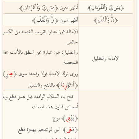
ﵳيسٓ١ وَٱلۡقُرۡءَانِ
ﵲ
ﵳيسٓ١ وَٱلۡقُرۡءَانِ
ﵲ
أظهر النون
ﵳنٓۚ وَٱلۡقَلَمِ
ﵲ
ﵳنٓۚ وَٱلۡقَلَمِ
ﵲ
أظهر النون
الإمالة هي: عبارة تقريب الفتحة من الكسرة
خالص
والتقليل: هو: عبارة عن النطق بالألف بحالة
الإمالة والتقليل
المحضة
ﵳ
هٜا
رٖ
ﵲ
روى ترك الإمالة قولا واحدا سوى
إ
ﵳٱلتَّوۡ
رٜىٰ
ةَ
ﵲ
بالفتح والتقليل
فتح ياء المتكلم الواقعة قبل همز قطع وله
أسكن قالون هذه الياءات
ﵳبَيۡ
تِي
ﵲ
نوح
ﵳمَ
عَي
ﵲ
التي لم تلحق بهمزة قطع