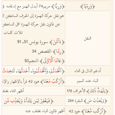
وَرِءۡيٗا
ﵲ
وَرِيّٗا
ﵲ
ﵳ
ﵳ
مريم74 أبدل الهمز مع إدغامه
في ا
هو نقل حركة الهمزة إلى الحرف الساكن الذ
عن قالون نقل حركة الهمزة على الساكن ال
ثلاث كلمات ف
النقل
ﵳءَآ
لَٰ
نَ
ﵲ
سورة يونس 51
91
،
ﵳرِ
د
ا
ﵲ
القصص 34
ﵳعَا
د
ا
ٱ
لّ
ڔ
لَىٰ
ﵲ
النجم50
ﵳٱتَّخَ
ذتُّ
مُ
وَٱتَّخَ
ذتُّ
مُوهُ
أَخَ
ذتُّ
هَا
لَتَخِ
ذتّ
ف
أدغم الذال في التاء
،
،
،
،
الباء عند الميم
ٱرۡكَ
بۡ
م
َعَنَا
ﵳ
ﵲ هود 42
قرأ بالإظهار والإدغ
ﵳيَلۡهَثۚ ذَّٰلِكَ
ﵲ
الأعراف 176
أظهر الثاء بخلف
ﵳفَيَغۡفِرۡ لِمَن يَشَآءُ وَيُعَذِّ
ب
مَّ
ن يَشَ
ﵳوَيُعَذِّبۡ مَن
ﵲ
البقرة 284
ﵳٱرۡكَب مَّعَنَا
ﵲ
أظهر قالون الباء بخلف عنه
هود 42