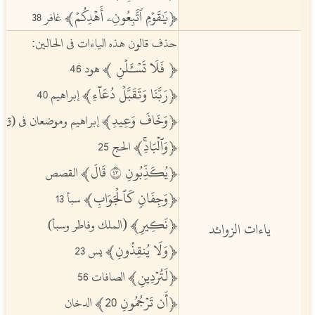
ﵳيَٰقَوۡمِ ٱتَّبِعُونِۦ أَهۡدِكُمۡ
ﵲ
غافر 38
حذف قالون هذه الياءات في الحالين:
ﵳ فَلَا تَسۡـَٔلۡنِ
ﵲ
هود 46
ﵳرَبَّنَا وَتَقَبَّلۡ دُعَآءِ
ﵲ
إبراهيم 40
ﵳوَخَافَ وَعِيدِ
ﵲ
إبراهيم وموضعان في (ق)
ﵳوَٱلۡبَادِۚ
ﵲ
الحج 25
ﵳيُكَذِّبُونِ ٣٤ قَالَ
ﵲ
القصص
ﵳوَجِفَانٖ كَٱلۡجَوَابِ
ﵲ
سبأ 13
ﵳنَكِيرِ
ﵲ
(
الملك وفاطر وسبأ)
ياءات الزوائد
ﵳوَلَا يُنقِذُونِ
ﵲ
يس 23
ﵳلَتُرۡدِينِ
ﵲ
الصافات 56
ﵳأَن تَرۡجُمُونِ
20ﵲ
الدخان