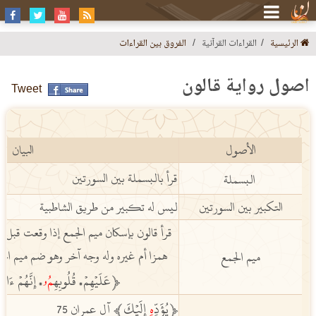
الرئيسية
القراءات القرآنية
الفروق بين القراءات
أصول رواية قالون
Tweet
الأصول
البيان
قرأ بالبسملة بين السورتين
البسملة
التكبير بين السورتين
ليس له تكبير من طريق الشاطبية
قرأ قالون بإسكان ميم الجمع إذا وقعت قبل 
همزا أم غيره وله وجه آخر وهو ضم ميم
الج
ميم الجمع‏
ﵳ
عَلَيۡهِمۡ
قُلُوبِهِ
مُ
ۥ
إِنَّهُمۡ ءَامِن
،
،
ﵳيُؤَدِّ
ه
ِ إِلَيۡكَﵲ
آل عمران 75