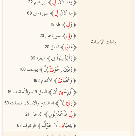
ﵳوَمَا كَانَ
لِي
ﵲ
إبراهيم 22
ﵳمَا كَانَ
لِي
ﵲ
سورة ص 69
ﵳوَ
لِي
ﵲ
طه 18
ﵳ
وَ
لِي
ﵲ
سورة ص 23
ياءات الإضافة
ﵳمَا
لِي
ﵲ
النمل 20
ﵳوَلۡيُؤۡمِنُواْ بِي
ﵲ
البقرة 186
ﵳوَبَيۡنَ إِخۡوَ
تِيٓۚ
إِنَّ
ﵲ
يوسف 100
ﵳوَمَحۡيَآ
يۡ
ﵲ
الأنعام 162
ﵳأَوۡزِعۡ
نِيٓ
أَنۡ
ﵲ
النمل 19
والأحقاف 15
،
ﵳرَ
بِّيٓ
إِنَّ
ﵲ
له الفتح والإسكان فصلت 50
ﵳ
لِي
فَٱعۡتَزِلُونِ
ﵲ
ا
لدخان 21
ﵳ
يَٰعِبَا
دِۦ
لَا خَوۡفٌ
ﵲ
الزخرف 68