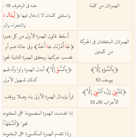
الهمزتان من كلمة
عنه في الزخرف 19: ﵳ
ﵬ
واستثنى كلمات لا إدخال فيها
ﵳ
ﵴ
ﵭ
مَ
،
والشعراء والزخ
أسقط قالون الهمزة الأولى من كل همزتي 
الهمزتان المتفقتان في الحركة
ﵳجَ
ا
أَمۡرُنَا
جَ
ا
أَحَدٞ
ﵲ
وفي حالة ضم أو كسر
،
من كلمتين
ﵳأ
بحسب حركتها ويحقق الهمزة الثانية نحو:
ﵳ
بِٱلسُّوٓءِ إِلَّا
ﵲ
ﵳ
بِٱلسُّ
وِّ
إِلَّا
ﵲ
أبدل الهمزة واوا وأدغمها ف
يوسف 53
كذلك تسهيل الأولى عل
ﵳلِلنَّ
بِيّ
إِنۡ
ٱلنَّ
بِيِّ
إِلَّآﵲ
،
قرأ بإبدال الهمزة الأولى ياء وصلا ووقف ب
الأحزاب 50
53
،
إذا تقدمت الهمزة المضمومة على المفتوحة تب
ﵳٱلسُّفَهَآءُۗ
ﵠ
نحو:
وإذا تقدم الهمزة المكسورة
على المفتوحة ت