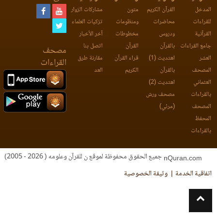
المدخل
القرآن الكريم
متون
مشاركات الزوار
للقراءات
محاضرات
ومنظومات
تزكيات العلماء
القرآنية
ودروس
مخطوطات
آخر الأخبار
جامع القراءات
بالقرآن
القرآن
اتصل بنا
مصحف
العشر
اهتديت (1)
قراء القرآن
مقارنة طرق
القراءات
المصحف
بالقرآن
الكريم
العد
العثماني
اهتديت (2)
بالقراءات
مصحف ورش
المصحف
(مرئي)
المحفظ
بالقراءات
جميع الحقوق محفوظة لموقع ن للقرآن وعلومه ( 2026 - 2005)
nQuran.com
اتفاقية الخدمة
وثيقة الخصوصية