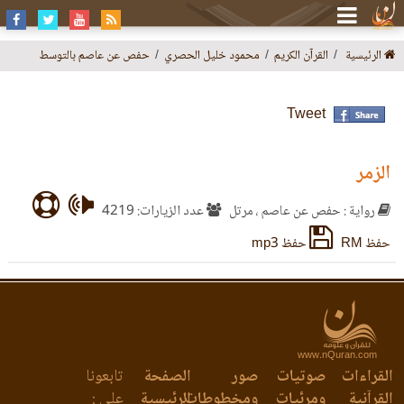
الرئيسية
القرآن الكريم
محمود خليل الحصري
حفص عن عاصم بالتوسط
Tweet
الزمر
رواية : حفص عن عاصم ، مرتل
عدد الزيارات: 4219
حفظ RM
حفظ mp3
www.nQuran.com
القراءات
صوتيات
صور
الصفحة
تابعونا
القرآنية
ومرئيات
ومخطوطات
الرئيسية
على :