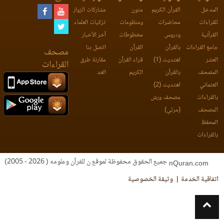
المدخل
القرآن الكريم
متون
مشاركات الزوار
للقراءات
محاضرات
ومنظومات
تزكيات العلماء
القرآنية
ودروس
مخطوطات
آخر الأخبار
جامع القراءات
بالقرآن
القرآن
اتصل بنا
مصحف
العشر
اهتديت (1)
قراء القرآن
مقارنة طرق
القراءات
المصحف
بالقرآن
الكريم
العد
العثماني
اهتديت (2)
بالقراءات
مصحف ورش
المصحف
(مرئي)
المحفظ
بالقراءات
جميع الحقوق محفوظة لموقع ن للقرآن وعلومه ( 2026 - 2005)
nQuran.com
اتفاقية الخدمة
وثيقة الخصوصية