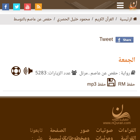
الرئيسية
القرآن الكريم
محمود خليل الحصري
حفص عن عاصم بالتوسط
Tweet
الجمعة
رواية : حفص عن عاصم ، مرتل
عدد الزيارات: 5283
حفظ RM
حفظ mp3
www.nQuran.com
القراءات
صوتيات
صور
الصفحة
تابعونا
القرآنية
ومرئيات
ومخطوطات
الرئيسية
على :