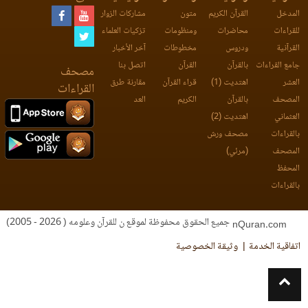
المدخل
القرآن الكريم
متون
مشاركات الزوار
للقراءات
محاضرات
ومنظومات
تزكيات العلماء
القرآنية
ودروس
مخطوطات
آخر الأخبار
جامع القراءات
بالقرآن
القرآن
اتصل بنا
مصحف
العشر
اهتديت (1)
قراء القرآن
مقارنة طرق
القراءات
المصحف
بالقرآن
الكريم
العد
العثماني
اهتديت (2)
بالقراءات
مصحف ورش
المصحف
(مرئي)
المحفظ
بالقراءات
جميع الحقوق محفوظة لموقع ن للقرآن وعلومه ( 2026 - 2005)
nQuran.com
اتفاقية الخدمة
وثيقة الخصوصية