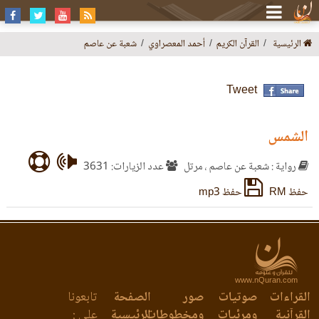
الرئيسية
القرآن الكريم
أحمد المعصراوي
شعبة عن عاصم
Tweet
الشمس
رواية : شعبة عن عاصم ، مرتل
عدد الزيارات: 3631
حفظ RM
حفظ mp3
www.nQuran.com
القراءات
صوتيات
صور
الصفحة
تابعونا
القرآنية
ومرئيات
ومخطوطات
الرئيسية
على :