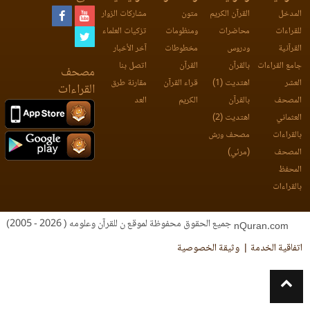
المدخل
القرآن الكريم
متون
مشاركات الزوار
للقراءات
محاضرات
ومنظومات
تزكيات العلماء
القرآنية
ودروس
مخطوطات
آخر الأخبار
جامع القراءات
بالقرآن
القرآن
اتصل بنا
مصحف
العشر
اهتديت (1)
قراء القرآن
مقارنة طرق
القراءات
المصحف
بالقرآن
الكريم
العد
العثماني
اهتديت (2)
بالقراءات
مصحف ورش
المصحف
(مرئي)
المحفظ
بالقراءات
جميع الحقوق محفوظة لموقع ن للقرآن وعلومه ( 2026 - 2005)
nQuran.com
اتفاقية الخدمة
وثيقة الخصوصية