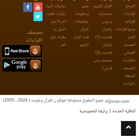
المدخل
القرآن الكريم
متون
مشاركات الزوار
للقراءات
محاضرات
ومنظومات
تزكيات العلماء
القرآنية
ودروس
مخطوطات
آخر الأخبار
جامع القراءات
بالقرآن
القرآن
اتصل بنا
مصحف
العشر
اهتديت (1)
قراء القرآن
مقارنة طرق
القراءات
المصحف
بالقرآن
الكريم
العد
العثماني
اهتديت (2)
بالقراءات
مصحف ورش
المصحف
(مرئي)
المحفظ
بالقراءات
جميع الحقوق محفوظة لموقع ن للقرآن وعلومه ( 2026 - 2005)
nQuran.com
اتفاقية الخدمة
وثيقة الخصوصية