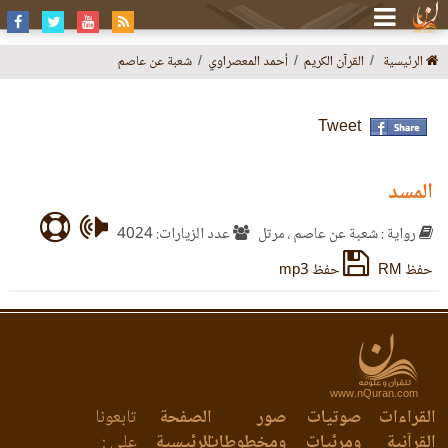
الرئيسية
القرآن الكريم
أحمد المعصراوي
شعبة عن عاصم
Tweet
المسد
رواية : شعبة عن عاصم ، مرتل
عدد الزيارات: 4024
حفظ RM
حفظ mp3
www.nQuran.com
القراءات
صوتيات
صور
الصفحة
تابعونا
القرآنية
ومرئيات
ومخطوطات
الرئيسية
على :