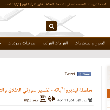
الصفحة الرئيسـة
المصحف العثماني
المصحف المحفظ
فتاوى القرآن الكريم
تزكيات العلماء
المتون والمنظومات
القراءات القرآنية
صوتيات ومرئيات
ص
Tweet
سلسلة ليدبروا آياته - تفسير سورتي الطلاق وال
عدد الزيارات: 46111
حفظ mp3