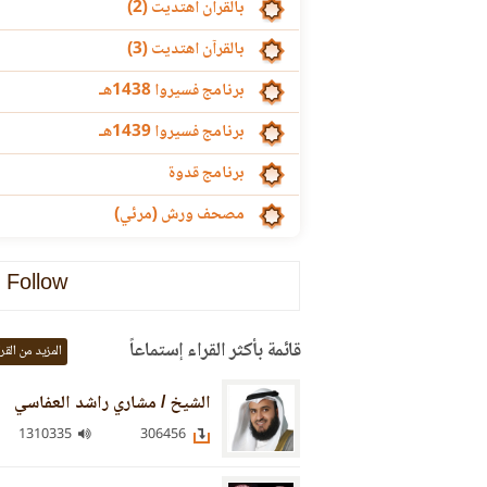
بالقرآن اهتديت (2)
بالقرآن اهتديت (3)
برنامج فسيروا 1438هـ
برنامج فسيروا 1439هـ
برنامج قدوة
مصحف ورش (مرئي)
Follow
قائمة بأكثر القراء إستماعاً
المزيد من القر
الشيخ / مشاري راشد العفاسي
1310335
306456