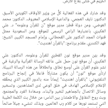
الكريم في شتّى بقاع الأرض.
وقد شارك في هذه الفعالية كلٌّ من وزير الأوقاف الكويتيّ الأسبق،
الدكتور: نايف العجمي، والداعية الإسلامي المعروف، الدكتور: محمد
العوضي، ومن دولة قطر: مدير موقع "ن للقرآن وعلومه" د. علي
العكبري، باعتبارها الراعي الرسمي للموقع، ومن السعودية ممثل
قنوات المجد الدكتور على القحطاني، وإمام المسجد الكبير، الشيخ:
فهد الكندري، مقدّم برنامج: "بالقرآن اهتديت".
وقد بيّن مدير موقع نون القطري للقرآن وعلومه، الدكتور: علي
العكبري، أن موقع نون حمل على عاتقه الرسالة القرآنية والرغبة في
نشر علوم القرآن على أوسع نطاق، وانطلاقاً من هذه الرسالة النبيلة،
ارتأى موقع "نون" أن يكون مشاركاً فاعلاً في إنجاح البرنامج
التلفزيوني: "بالقرآن اهتديت" إيماناً منه بالدور الكبير الذي يحقّقه
الإعلام الإسلامي الهادف في خلق الوعي لدى المشاهدين، وتسخير
وسائل الاتصال بالجماهير للخير والبناء، وسعادة الفرد والمجتمع،
وبث روح التفاؤل والاطمئنان بين الناس؛ من خلال بث الكلمة الطيبة
التي تستمد نورها من كلام رب العالمين، وبذلك تنشيء جيلاً صالحاً