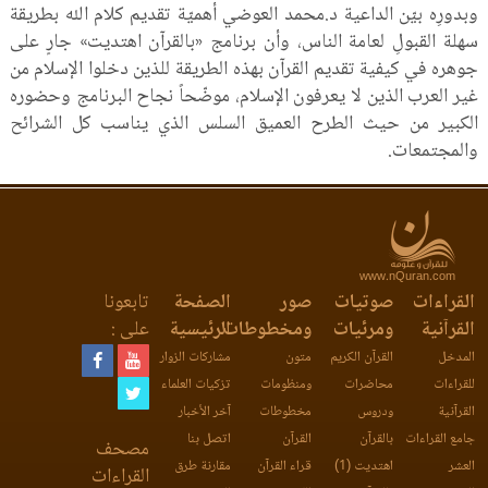
وبدورِه بيّن الداعية د.محمد العوضي أهميّة تقديم كلام الله بطريقة
سهلة القبولِ لعامة الناس، وأن برنامج «بالقرآن اهتديت» جارٍ على
جوهره في كيفية تقديم القرآن بهذه الطريقة للذين دخلوا الإسلام من
غير العرب الذين لا يعرفون الإسلام، موضّحاً نجاح البرنامج وحضوره
الكبير من حيث الطرح العميق السلس الذي يناسب كل الشرائح
والمجتمعات.
www.nQuran.com
القراءات
صوتيات
صور
الصفحة
تابعونا
القرآنية
ومرئيات
ومخطوطات
الرئيسية
على :
المدخل
القرآن الكريم
متون
مشاركات الزوار
للقراءات
محاضرات
ومنظومات
تزكيات العلماء
القرآنية
ودروس
مخطوطات
آخر الأخبار
جامع القراءات
بالقرآن
القرآن
اتصل بنا
مصحف
العشر
اهتديت (1)
قراء القرآن
مقارنة طرق
القراءات