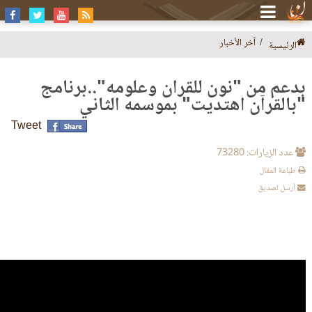
آخر الأخبار
الرئيسية
بدعم من "نون للقرآن وعلومه"..برنامج
"بالقرآن اهتديت" بموسمه الثاني
Tweet
عدد الزيارات: 73280
طباعة المقال
أرسل لصديق