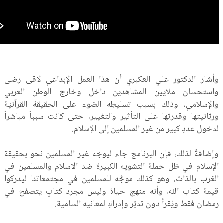
وأشار الدكتور علي العكبري أن هذا العمل الإبداعي لاقى رضى
واستحسان ملايين المشاهدين داخل وخارج الوطن العربي
والإسلامي، وذلك بسبب تسليطِه الضوء على الحقيقة القرآنيّة
وربّانيتها وقدرتها على التأثير والتغيير، حتى كانت سبباً مباشراً
لدخول عددٍ كبير من غير المسلمين إلى الإسلام.
وإضافةً لذلك، فإن البرنامج جاء ليوجّه غير المسلمين نحو بحقيقة
الإسلام في ظل حملة التشويه الكبيرة ضد الاسلام والمسلمين في
الغرب بالذات، وهو كذلك موجٌّه للمسلمين في مجتمعاتنا ليدركوا
قيمة كتاب الله، وأنه منهج حياة وليس مجرد كتابٍ يتصفح في
رمضان فقط ويُقرأ دون تدبّر وإدراكٍ لمعانيه السامية.