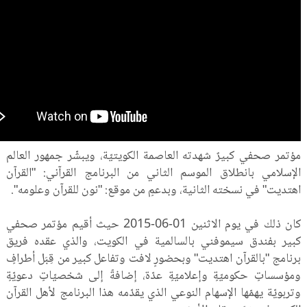
مؤتمر صحفي كبيرٌ شهدته العاصمة الكويتيّة، ويبشّر جمهور العالم
الإسلامي بانطلاق الموسم الثاني من البرنامج القرآني: "القرآن
اهتديت" في نسخته الثانية، وبدعمٍ من موقع: "نون للقرآن وعلومه".
كان ذلك في يوم الاثنين 01-06-2015 حيث أقيم مؤتمر صحفي
كبير بفندق سيموفني بالسالمية في الكويت، والذي عقده فريق
برنامج "بالقرآن اهتديت" وبحضورٍ لافت وتفاعل كبير من قِبَل أطرافٍ
ومؤسساتٍ حكوميّةٍ وإعلاميّةٍ عدّة، إضافةً إلى شخصيّاتٍ دعويّةٍ
وتربويّة يهمّها الإسهام النوعي الذي يقدّمه هذا البرنامج لأهل القرآن