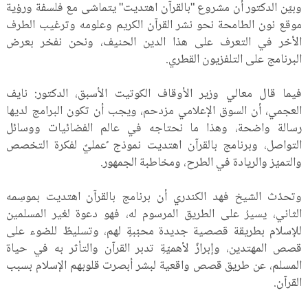
وبيّن الدكتور أن مشروع "بالقرآن اهتديت" يتماشى مع فلسفة ورؤية
موقع نون الطامحة نحو نشر القرآن الكريم وعلومه وترغيب الطرف
الأخر في التعرف على هذا الدين الحنيف، ونحن نفخر بعرض
البرنامج على التلفزيون القطري.
فيما قال معالي وزير الأوقاف الكوتيت الأسبق، الدكتور: نايف
العجمي، أن السوق الإعلامي مزدحم، ويجب أن تكون البرامج لديها
رسالة واضحة، وهذا ما نحتاجه في عالم الفضائيات ووسائل
التواصل، وبرنامج بالقرآن اهتديت نموذج ٌعمليٌ لفكرة التخصص
والتميّز والريادة في الطرح، ومخاطبة الجمهور.
وتحدّث الشيخ فهد الكندري أن برنامج بالقرآن اهتديت بموسِمه
الثاني، يسيرُ على الطريق المرسوم له، فهو دعوة لغير المسلمين
للإسلام بطريقة قصصية جديدة محبّبةٍ لهم، وتسليطٌ للضوء على
قصص المهتدين، وإبرازٌ لأهميّةِ تدبر القرآن والتأثر به في حياة
المسلم، عن طريق قصص واقعية لبشر أبصرت قلوبهم الإسلام بسبب
القرآن.