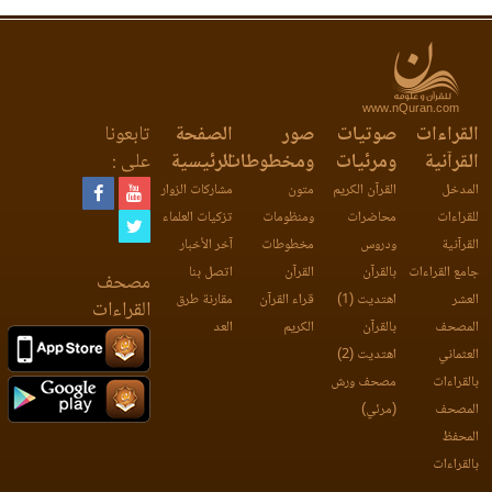
www.nQuran.com
القراءات
صوتيات
صور
الصفحة
تابعونا
القرآنية
ومرئيات
ومخطوطات
الرئيسية
على :
المدخل
القرآن الكريم
متون
مشاركات الزوار
للقراءات
محاضرات
ومنظومات
تزكيات العلماء
القرآنية
ودروس
مخطوطات
آخر الأخبار
جامع القراءات
بالقرآن
القرآن
اتصل بنا
مصحف
العشر
اهتديت (1)
قراء القرآن
مقارنة طرق
القراءات
المصحف
بالقرآن
الكريم
العد
العثماني
اهتديت (2)
بالقراءات
مصحف ورش
المصحف
(مرئي)
المحفظ
بالقراءات