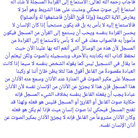
فأجاب رحمه الله تعالى: الاستماع إلى القراءة المسجلة لا شك أنه
استماعٌ إلى صوتٍ محكي ومثبت على هذا الشريط وهو أمرٌ لا
يعارض الآية الكريمة (وإِذَا قُرِئَ الْقُرْآنُ فَاسْتَمِعُوا لَهُ وَأَنصِتُوا)
فالاستماع إليه لا بأس به بل قد يكون مستحباً إذا كان الإنسان لا
يحسن القراءة بنفسه ويحب أن يستمع إلى القرآن من المسجل فيكون
مأموراً به فالصواب معك في أنه لا بأس بالاستماع إلى القراءة من
المسجل لأن هذه من الوسائل التي أنعم الله بها علينا الآن حيث
نحفظ كتاب الله بكتابته بالأحرف وبتسجيله بالصوت ولكن ليعلم أن
ما يقال في التسجيل ليس كما يقوله الشخص بنفسه لا سيما إذا كانت
العبادة مقصودةً من الفاعل أقول هذا لئلا يظن ظانٌ أننا لو ركبنا
مسجلاً على مكبر الصوت في المنارة عند الأذان وسمع منه الأذان من
هذا المسجل فإن هذا لا يجزئ عن الأذان من الإنسان نفسه لأن الأذان
عبادة يجب أن يفعله الفاعل بنفسه بخلاف الشيء المسجل فإنه
حكاية صوت الفاعل أو القارئ أو المسجل فليس هو فعله ولهذا قد
نفتح المسجل فيحكي لنا صوت إنسانٍ ميت فإذا لم يكن هو فعله
وكان الآذان مشروعاً من الفاعل فإنه لا يجزئ الأذان بمكبر الصوت عن
أذان الإنسان نفسه.