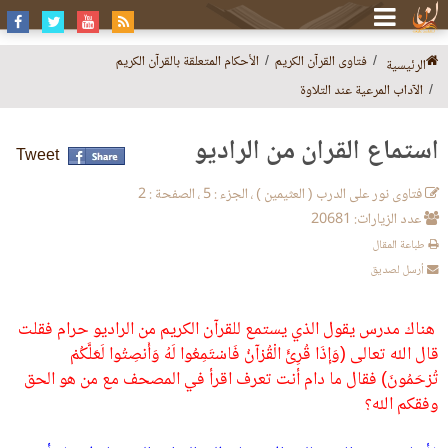
فتاوى القرآن الكريم
الأحكام المتعلقة بالقرآن الكريم
الرئيسية
الآداب المرعية عند التلاوة
استماع القرآن من الراديو
Tweet
فتاوى نور على الدرب ( العثيمين ) ، الجزء : 5 ، الصفحة : 2
عدد الزيارات: 20681
طباعة المقال
أرسل لصديق
هناك مدرس يقول الذي يستمع للقرآن الكريم من الراديو حرام فقلت
قال الله تعالى (وَإِذَا قُرِئَ الْقُرْآنُ فَاسْتَمِعُوا لَهُ وَأَنصِتُوا لَعَلَّكُمْ
تُرْحَمُونَ) فقال ما دام أنت تعرف اقرأ في المصحف مع من هو الحق
وفقكم الله؟