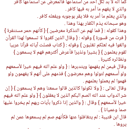
كما أنه لا بد لكل أحد من استماعها فالمعرض عن استماعها كافر
والذي لا يفهم ما أمر به فيها كافر .
والذي يعلم ما أمر به فلا يقر بوجوبه ويفعله كافر .
وهو سبحانه يذم الكفار بهذا وهذا .
وهذا كقوله : { فما لهم عن التذكرة معرضين } { كأنهم حمر مستنفرة }
{ فرت من قسورة } وقوله : { وقال الذين كفروا لا تسمعوا لهذا القرآن
والغوا فيه لعلكم تغلبون } وقوله : { كتاب فصلت آياته قرآنا عربيا
لقوم يعلمون } { بشيرا ونذيرا فأعرض أكثرهم فهم لا يسمعون }
ونظائره كثيرة .
وقال فيمن لم يفهمها ويتدبرها : { ولو علم الله فيهم خيرا لأسمعهم
ولو أسمعهم لتولوا وهم معرضون } فذمهم على أنهم لا يفهمون ولو
فهموا لم يعملوا بعلمهم .
وقال تعالى : { ولا تكونوا كالذين قالوا سمعنا وهم لا يسمعون } { إن
شر الدواب عند الله الصم البكم الذين لا يعقلون } { ولو علم الله فيهم
خيرا لأسمعهم } وقال : { والذين إذا ذكروا بآيات ربهم لم يخروا عليها
صما وعميانا } .
قال ابن قتيبة : لم يتغافلوا عنها فكأنهم صم لم يسمعوها عمن لم
يروها .