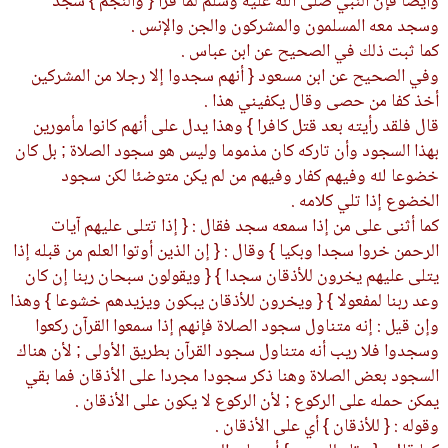
وأيضا فإن النبي صلى الله عليه وسلم لما قرأ { والنجم } سجد
وسجد معه المسلمون والمشركون والجن والإنس .
كما ثبت ذلك في الصحيح عن ابن عباس .
وفي الصحيح عن ابن مسعود { أنهم سجدوا إلا رجلا من المشركين
أخذ كفا من حصى وقال يكفيني هذا .
قال فلقد رأيته بعد قتل كافرا } وهذا يدل على أنهم كانوا مأمورين
بهذا السجود وأن تاركه كان مذموما وليس هو سجود الصلاة ; بل كان
خضوعا لله وفيهم كفار وفيهم من لم يكن متوضئا لكن سجود
الخضوع إذا تلي كلامه .
كما أثنى على من إذا سمعه سجد فقال : { إذا تتلى عليهم آيات
الرحمن خروا سجدا وبكيا } وقال : { إن الذين أوتوا العلم من قبله إذا
يتلى عليهم يخرون للأذقان سجدا } { ويقولون سبحان ربنا إن كان
وعد ربنا لمفعولا } { ويخرون للأذقان يبكون ويزيدهم خشوعا } وهذا
وإن قيل : إنه متناول سجود الصلاة فإنهم إذا سمعوا القرآن ركعوا
وسجدوا فلا ريب أنه متناول سجود القرآن بطريق الأولى ; لأن هناك
السجود بعض الصلاة وهنا ذكر سجودا مجردا على الأذقان فما بقي
يمكن حمله على الركوع ; لأن الركوع لا يكون على الأذقان .
وقوله : { للأذقان } أي على الأذقان .