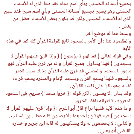
بجميع أسمائه الحسنى وبأي اسم دعاه فقد دعا الذي له الأسماء
الحسنى وهو يسبح بجميع أسمائه الحسنى وبأي اسم سبح فقد سبح
الذي له الأسماء الحسنى ولكن قد يكون بعض الأسماء أفضل من
بعض .
وبسط هذا له موضع آخر .
والمقصود هنا : أن الأمر بالسجود تابع لقراءة القرآن كله كما في هذه
الآية .
وفي قوله تعالى { فما لهم لا يؤمنون } { وإذا قرئ عليهم القرآن لا
يسجدون } فهذا يتناول جميع القرآن وأنه من قرئ عليه القرآن فهو
مأمور بالسجود والمصلي قد قرئ عليه القرآن وذلك سبب للأمر
بالسجود فلهذا يسمع القرآن ويسجد الإمام والمنفرد يسمع قراءة
نفسه وهو يقرأ على نفسه القرآن .
وقد يقال : لا يصلون ; لكن قوله : { خروا سجدا } صريح في السجود
المعروف لاقترانه بلفظ الخرور .
وأما هذه الآية ففيها نزاع قال أبو الفرج : { وإذا قرئ عليهم القرآن لا
يسجدون } فيه قولان : أحدهما : لا يصلون قاله عطاء بن السائب .
والثاني : لا يخضعون له ولا يستكينون له قاله ابن جرير واختاره
القاضي أبو يعلى .