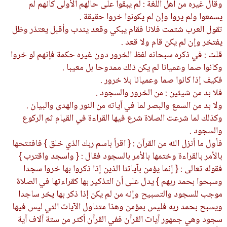
وقال غيره من أهل اللغة : لم يبقوا على حالهم الأولى كأنهم لم
يسمعوا ولم يروا وإن لم يكونوا خروا حقيقة .
تقول العرب شتمت فلانا فقام يبكي وقعد يندب وأقبل يعتذر وظل
يفتخر وإن لم يكن قام ولا قعد .
قلت : في ذكره سبحانه لفظ الخرور دون غيره حكمة فإنهم لو خروا
وكانوا صما وعميانا لم يكن ذلك ممدوحا بل معيبا .
فكيف إذا كانوا صما وعميانا بلا خرور .
فلا بد من شيئين : من الخرور والسجود .
ولا بد من السمع والبصر لما في آياته من النور والهدى والبيان .
وكذلك لما شرعت الصلاة شرع فيها القراءة في القيام ثم الركوع
والسجود .
فأول ما أنزل الله من القرآن : { اقرأ باسم ربك الذي خلق } فافتتحها
بالأمر بالقراءة وختمها بالأمر بالسجود فقال : { واسجد واقترب }
فقوله تعالى : { إنما يؤمن بآياتنا الذين إذا ذكروا بها خروا سجدا
وسبحوا بحمد ربهم } يدل على أن التذكير بها كقراءتها في الصلاة
موجب للسجود والتسبيح وإنه من لم يكن إذا ذكر بها يخر ساجدا
ويسبح بحمد ربه فليس بمؤمن وهذا متناول الآيات التي ليس فيها
سجود وهي جمهور آيات القرآن ففي القرآن أكثر من ستة آلاف آية