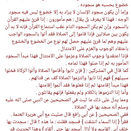
خضوع بحسبه هو سجوده .
وإما أن يكون سجود الإنسان لا يراد به إلا خضوع ليس فيه سجود
الوجه : فهذا لا يعرف بل يقال : هم مأمورون : إذا قرئ عليهم القرآن
بالسجود وإن لم يكن السجود التام عقب استماع القرآن فإنه لا بد أن
يكون بين صلاتين فإذا قاموا إلى الصلاة فقد أتوا بالسجود الواجب
عليهم وهم لما قرئ عليهم حصل لهم نوع من الخضوع والخشوع
باعتقاد الوجوب والعزم على الامتثال .
فإذا اعتقدوا وجوب الصلاة وعزموا على الامتثال فهذا مبدأ السجود
المأمور به ثم إذا صلوا فهذا تمامه .
كما قال في المشركين : { فإن تابوا وأقاموا الصلاة وآتوا الزكاة فخلوا
سبيلهم } فهم إذا تابوا والتزموا الصلاة كف عن قتالهم .
فهذا مبدأ إقامتها ثم إذا فعلوها فقد أتموا إقامتها .
وأما إذا التزموها بالكلام ولم يفعلوا فإنهم يقاتلون .
ومما يدل على ذلك ما ثبت في الصحيحين عن النبي صلى الله عليه
وسلم أنه سجد بها في الصلاة .
ففي الصحيحين { عن أبي رافع قال صليت مع أبي هريرة العتمة .
فقرأ { إذا السماء انشقت } فسجد فقلت : ما هذه ؟ قال : سجدت بها
خلف أبي القاسم ولا أزال أسجد بها حتى ألقاه } وهذا الحديث قد