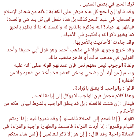
ترك الحج في بعض السنين .
وقد قالوا إن الحج كل عام فرض على الكفاية ; لأنه من شعائر الإسلام
والضحايا في عيد النحر كذلك بل هذه تفعل في كل بلد هي والصلاة
فيظهر بها عبادة الله وذكره والذبح له والنسك له ما لا يظهر بالحج
كما يظهر ذكر الله بالتكبير في الأعياد .
وقد جاءت الأحاديث بالأمر بها .
وقد خرج وجوبها قولا في مذهب أحمد وهو قول أبي حنيفة وأحد
القولين في مذهب مالك أو ظاهر مذهب مالك .
ونفاة الوجوب ليس معهم نص فإن عمدتهم قوله صلى الله عليه
وسلم { من أراد أن يضحي ودخل العشر فلا يأخذ من شعره ولا من
أظفاره } .
قالوا : والواجب لا يعلق بالإرادة .
وهذا كلام مجمل فإن الواجب لا يوكل إلى إرادة العبد .
فيقال : إن شئت فافعله ; بل قد يعلق الواجب بالشرط لبيان حكم من
الأحكام .
كقوله : { إذا قمتم إلى الصلاة فاغسلوا } وقد قدروا فيه : إذا أردتم
القيام وقدروا : إذا أردت القراءة فاستعذ والطهارة واجبة والقراءة في
الصلاة واجبة وقد قال : { إن هو إلا ذكر للعالمين } { لمن شاء منكم