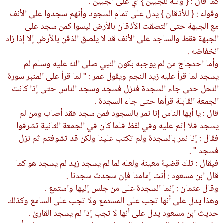
كما قال : { وتله للجبين } أي على الجبين .
وقوله : { للأذقان } يدل على تمام السجود وأنهم سجدوا على الأنف
مع الجبهة حتى التصقت الأذقان بالأرض ليسوا كمن سجد على
الجبهة فقط والساجد على الأنف قد لا يلصق الذقن بالأرض إلا إذا زاد
انخفاضه .
وأما احتجاج من لم يوجبه بكون النبي صلى الله عليه وسلم لم
يسجد لما قرأ عليه زيد النجم ويقول عمر : " لما قرأ على المنبر سورة
النحل حتى جاء السجدة فنزل فسجد وسجد الناس حتى إذا كانت
الجمعة القابلة قرأها حتى جاء السجدة .
قال : يا أيها الناس إنا نمر بالسجود فمن سجد فقد أصاب ومن لم
يسجد فلا إثم عليه وفي لفظ فلما كان في الجمعة الثانية تشرفوا
فقال : إنا نمر بالسجدة ولم تكتب علينا ولكن قد تشوفتم ثم نزل
فسجد " .
فيقال : تلك قضية معينة ولعله لما لم يسجد زيد لم يسجد هو كما
قال ابن مسعود : أنت إمامنا فإن سجدت سجدنا .
وقال عثمان : إنما السجدة على من جلس إليها واستمع .
وهذا يدل على أنها تجب على المستمع ولا تجب على السامع وكذلك
حديث ابن مسعود يدل على أنها لا تجب إذا لم يسجد القارئ .