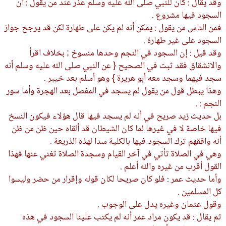
وقد يقال : كان للنبي صلى الله عليه وسلم عذر عند من يقول : أن
السجود فيها مشروع .
فمن الناس من يقول : يمكن أنه لم يكن على طهارة لكن قد يرجح جواز
السجود على غير طهارة .
وقد قيل : إن السجود في النجم وحدها منسوخ ; بخلاف اقرأ
والانشقاق فقد ثبت في الصحيح { عن النبي صلى الله عليه وسلم أنه
سجد فيهما وسجد معه أبو هريرة } وهو أسلم بعد خيبر .
وهذا يبطل قول من يقول لم يسجد في المفصل بعد الهجرة وأما سور
النجم : .
بل حديث زيد صريح في أنه لم يسجد فيها قال هؤلاء فيكون النسخ
فيها خاصة لا في غيرها لما كان الشيطان قد ألقاه حين ظن من ظن
أنه وافقهم ترك السجود فيها بالكلية سدا لهذه الذريعة .
وهي في الصلاة تأتي في آخر القيام وسجدة الصلاة تغني عنها فهذا
القول أقرب من غيره والله أعلم .
وأما حديث عمر : فلو كان صريحا لكان قوله وإقرار من حضر وليسوا
كل المسلمين .
وقول عثمان وغيره يدل على الوجوب .
ثم يقال : قد يكون مراد عمر أنه لم يكتب علينا السجود في هذه