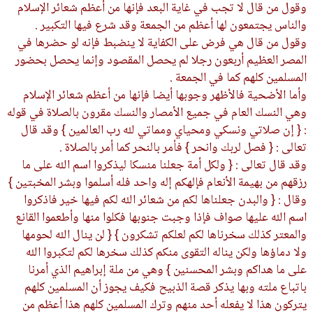
وقول من قال لا تجب في غاية البعد فإنها من أعظم شعائر الإسلام
والناس يجتمعون لها أعظم من الجمعة وقد شرع فيها التكبير .
وقول من قال هي فرض على الكفاية لا ينضبط فإنه لو حضرها في
المصر العظيم أربعون رجلا لم يحصل المقصود وإنما يحصل بحضور
المسلمين كلهم كما في الجمعة .
وأما الأضحية فالأظهر وجوبها أيضا فإنها من أعظم شعائر الإسلام
وهي النسك العام في جميع الأمصار والنسك مقرون بالصلاة في قوله
: { إن صلاتي ونسكي ومحياي ومماتي لله رب العالمين } وقد قال
تعالى : { فصل لربك وانحر } فأمر بالنحر كما أمر بالصلاة .
وقد قال تعالى : { ولكل أمة جعلنا منسكا ليذكروا اسم الله على ما
رزقهم من بهيمة الأنعام فإلهكم إله واحد فله أسلموا وبشر المخبتين }
وقال : { والبدن جعلناها لكم من شعائر الله لكم فيها خير فاذكروا
اسم الله عليها صواف فإذا وجبت جنوبها فكلوا منها وأطعموا القانع
والمعتر كذلك سخرناها لكم لعلكم تشكرون } { لن ينال الله لحومها
ولا دماؤها ولكن يناله التقوى منكم كذلك سخرها لكم لتكبروا الله
على ما هداكم وبشر المحسنين } وهي من ملة إبراهيم الذي أمرنا
باتباع ملته وبها يذكر قصة الذبيح فكيف يجوز أن المسلمين كلهم
يتركون هذا لا يفعله أحد منهم وترك المسلمين كلهم هذا أعظم من