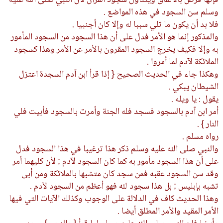
فإنها فرض بالاتفاق ويتناول سجود القرآن لأن النبي صلى الله عليه
وسلم سن السجود في هذه المواضع .
فلا بد أن يكون ما تلي سببا له وإلا كان أجنبيا .
والمذكور إنما هو الأمر فدل على أن هذا السجود من السجود المأمور
به وإلا فكيف يخرج السجود المقرون بالأمر عن الأمر وهذا كسجود
الملائكة لآدم لما أمروا .
وهكذا جاء في الحديث الصحيح { إذا قرأ ابن آدم السجدة اعتزل
الشيطان يبكي .
يقول : يا ويله .
أمر ابن آدم بالسجود فسجد فله الجنة وأمرت بالسجود فأبيت فلي
النار } .
رواه مسلم .
والنبي صلى الله عليه وسلم ذكر هذا ترغيبا في هذا السجود فدل
على أن هذا السجود مأمور به كما كان السجود لآدم ; لأن كليهما أمر
وقد سن السجود عقبه فمن سجد كان متشبها بالملائكة ومن أبى
تشبه بإبليس ; بل هذا سجود لله فهو أعظم من السجود لآدم .
وهذا الحديث كاف في الدلالة على الوجوب وكذلك الآيات التي فيها
الأمر المقيد والأمر المطلق أيضا .