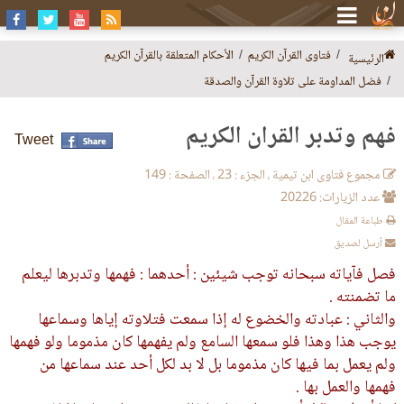
فتاوى القرآن الكريم
الأحكام المتعلقة بالقرآن الكريم
الرئيسية
فضل المداومة على تلاوة القرآن والصدقة
فهم وتدبر القرآن الكريم
Tweet
مجموع فتاوى ابن تيمية ، الجزء : 23 ، الصفحة : 149
عدد الزيارات: 20226
طباعة المقال
أرسل لصديق
فصل فآياته سبحانه توجب شيئين : أحدهما : فهمها وتدبرها ليعلم
ما تضمنته .
والثاني : عبادته والخضوع له إذا سمعت فتلاوته إياها وسماعها
يوجب هذا وهذا فلو سمعها السامع ولم يفهمها كان مذموما ولو فهمها
ولم يعمل بما فيها كان مذموما بل لا بد لكل أحد عند سماعها من
فهمها والعمل بها .