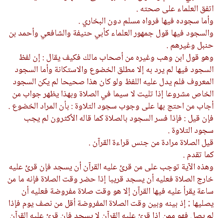
اتفق العلماء على صحته .
وأما سجوده فيها فرواه مسلم دون البخاري .
والسجود فيها قول جمهور العلماء كأبي حنيفة والشافعي وأحمد بن
حنبل وغيرهم .
وهو قول ابن وهب وغيره من أصحاب مالك فكيف يقال : إن لفظ
السجود فيها لم يرد به إلا مطلق الخضوع والاستكانة وأما السجود
المعروف فلم يدل عليه اللفظ ولو كان هذا صحيحا لم يكن السجود
الخاص مشروعا إذا تليت لا سيما في الصلاة وبهذا يظهر جواب من
أجاب من احتج بها على وجوب سجود التلاوة : بأن المراد الخضوع .
فإن قيل : فإذا فسر السجود بالصلاة كما قاله الأكثرون لم يجب
سجود التلاوة .
قيل الصلاة مرادة من جنس قراءة القرآن .
كما تقدم .
وهذه الآية توجب على من قرئ عليه القرآن أن يسجد فإن قرئ عليه
خارج الصلاة فعليه أن يسجد قريبا إذا حضر وقت الصلاة فإنه ما من
ساعة يقرأ عليه فيها القرآن إلا هو وقت صلاة مفروضة فعليه أن
يصليها ; إذ بينه وبين وقت الصلاة المفروضة أقل من نصف يوم فإذا
لم يصل فهو ممن إذا قرئ عليه القرآن لا يسجد فإن قرئ عليه القرآن