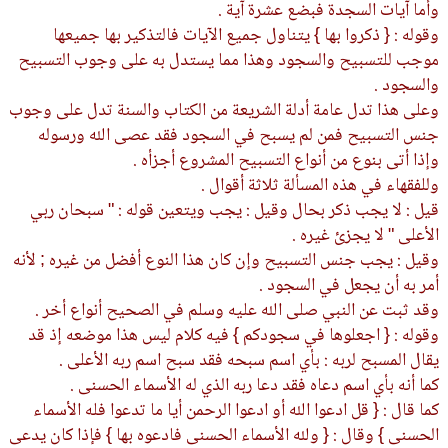
وأما آيات السجدة فبضع عشرة آية .
وقوله : { ذكروا بها } يتناول جميع الآيات فالتذكير بها جميعها
موجب للتسبيح والسجود وهذا مما يستدل به على وجوب التسبيح
والسجود .
وعلى هذا تدل عامة أدلة الشريعة من الكتاب والسنة تدل على وجوب
جنس التسبيح فمن لم يسبح في السجود فقد عصى الله ورسوله
وإذا أتى بنوع من أنواع التسبيح المشروع أجزأه .
وللفقهاء في هذه المسألة ثلاثة أقوال .
قيل : لا يجب ذكر بحال وقيل : يجب ويتعين قوله : " سبحان ربي
الأعلى " لا يجزئ غيره .
وقيل : يجب جنس التسبيح وإن كان هذا النوع أفضل من غيره ; لأنه
أمر به أن يجعل في السجود .
وقد ثبت عن النبي صلى الله عليه وسلم في الصحيح أنواع أخر .
وقوله : { اجعلوها في سجودكم } فيه كلام ليس هذا موضعه إذ قد
يقال المسبح لربه : بأي اسم سبحه فقد سبح اسم ربه الأعلى .
كما أنه بأي اسم دعاه فقد دعا ربه الذي له الأسماء الحسنى .
كما قال : { قل ادعوا الله أو ادعوا الرحمن أيا ما تدعوا فله الأسماء
الحسنى } وقال : { ولله الأسماء الحسنى فادعوه بها } فإذا كان يدعى