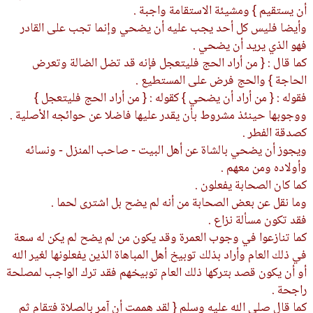
أن يستقيم } ومشيئة الاستقامة واجبة .
وأيضا فليس كل أحد يجب عليه أن يضحي وإنما تجب على القادر
فهو الذي يريد أن يضحي .
كما قال : { من أراد الحج فليتعجل فإنه قد تضل الضالة وتعرض
الحاجة } والحج فرض على المستطيع .
فقوله : { من أراد أن يضحي } كقوله : { من أراد الحج فليتعجل }
ووجوبها حينئذ مشروط بأن يقدر عليها فاضلا عن حوائجه الأصلية .
كصدقة الفطر .
ويجوز أن يضحي بالشاة عن أهل البيت - صاحب المنزل - ونسائه
وأولاده ومن معهم .
كما كان الصحابة يفعلون .
وما نقل عن بعض الصحابة من أنه لم يضح بل اشترى لحما .
فقد تكون مسألة نزاع .
كما تنازعوا في وجوب العمرة وقد يكون من لم يضح لم يكن له سعة
في ذلك العام وأراد بذلك توبيخ أهل المباهاة الذين يفعلونها لغير الله
أو أن يكون قصد بتركها ذلك العام توبيخهم فقد ترك الواجب لمصلحة
راجحة .
كما قال صلى الله عليه وسلم { لقد هممت أن آمر بالصلاة فتقام ثم