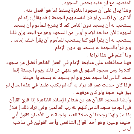
المقصود مع أن عقبه يحصل السجود .
وهذا يدل على أن سجود التلاوة يسقط لما هو أفضل منه .
ألا ترى أن الإنسان لو قرأ لنفسه يوم الجمعة ؟ قد يقال : إنه لم
يستحب له أن يسجد دون الناس كما لا يشرع للمأموم أن يسجد
لسهوه ; لأن متابعة الإمام أولى من السجود وهو مع البعد وإن قلنا
يستحب له أن يقرأ فهو كما يستحب للمأموم أن يقرأ خلف إمامه .
ولو قرأ بالسجدة لم يسجد بها دون الإمام .
وما أعلم في هذا نزاعا .
فهنا محافظته على متابعة الإمام في الفعل الظاهر أفضل من سجود
التلاوة ومن سجود السهو بل هو منهي عن ذلك ويوم الجمعة إنما
سجد الناس لما سجد عمر ولو لم يسجد لم يسجدوا حينئذ .
فإذا كان حديث عمر قد يراد به أنه لم يكتب علينا في هذه الحال لم
يبق فيه حجة ولو كان مرفوعا .
وأيضا فسجود القرآن هو من شعائر الإسلام الظاهرة إذا قرئ القرآن
في الجامع سجد الناس كلهم لله رب العالمين وفي ترك ذلك إخلال
بذلك ; ولهذا رجحنا أن صلاة العيد واجبة على الأعيان كقول أبي
حنيفة وغيره وهو أحد أقوال الشافعي وأحد القولين في مذهب
أحمد .