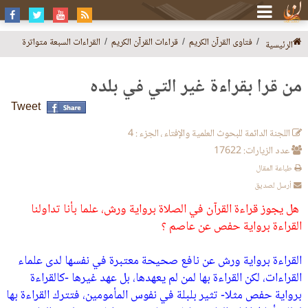
فتاوى القرآن الكريم
قراءات القرآن الكريم
القراءات السبعة متواترة
الرئيسية
من قرأ بقراءة غير التي في بلده
Tweet
اللجنة الدائمة للبحوث العلمية والإفتاء ، الجزء : 4
عدد الزيارات: 17622
طباعة المقال
أرسل لصديق
هل يجوز قراءة القرآن في الصلاة برواية ورش، علما بأنا تداولنا
القراءة برواية حفص عن عاصم ؟
القراءة برواية ورش عن نافع صحيحة معتبرة في نفسها لدى علماء
القراءات، لكن القراءة بها لمن لم يعهدها، بل عهد غيرها -كالقراءة
برواية حفص مثلا- تثير بلبلة في نفوس المأمومين، فتترك القراءة بها