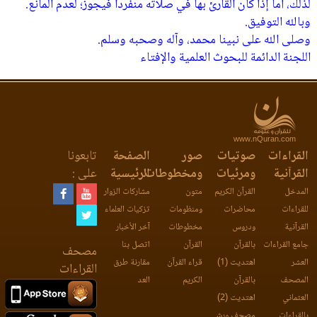
لذلك، أما إذا كان القارئ بها في صلاته منفردا فيجوز؛ لعدم المانع.
وبالله التوفيق.
وصلى الله على نبينا محمد، وآله وصحبه وسلم.
اللجنة الدائمة للبحوث العلمية والإفتاء
www.nQuran.com
القراءات
صوتيات
صور
الصفحة
تابعونا
القرآنية
ومرئيات
ومخطوطات
الرئيسية
على :
المدخل
القرآن الكريم
متون
مشاركات الزوار
للقراءات
محاضرات
ومنظومات
تزكيات العلماء
القرآنية
ودروس
مخطوطات
آخر الأخبار
جامع القراءات
بالقرآن
القرآن
اتصل بنا
مصحف
العشر
اهتديت (1)
قراء القرآن
مقارنة طرق
القراءات
المصحف
بالقرآن
الكريم
العد
العثماني
اهتديت (2)
بالقراءات
مصحف ورش