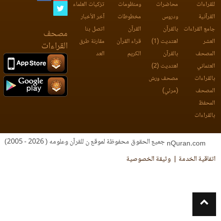
للقراءات
محاضرات
ومنظومات
تزكيات العلماء
القرآنية
ودروس
مخطوطات
آخر الأخبار
جامع القراءات
بالقرآن
القرآن
اتصل بنا
مصحف
العشر
اهتديت (1)
قراء القرآن
مقارنة طرق
القراءات
المصحف
بالقرآن
الكريم
العد
العثماني
اهتديت (2)
بالقراءات
مصحف ورش
المصحف
(مرئي)
المحفظ
بالقراءات
جميع الحقوق محفوظة لموقع ن للقرآن وعلومه ( 2026 - 2005)
nQuran.com
اتفاقية الخدمة
وثيقة الخصوصية