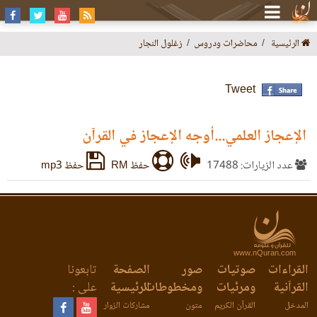
الرئيسية
محاضرات ودروس
زغلول النجار
Tweet
الإعجاز العلمي...أوجه الإعجاز في القرآن
عدد الزيارات: 17488
حفظ RM
حفظ mp3
www.nQuran.com
القراءات
صوتيات
صور
الصفحة
تابعونا
القرآنية
ومرئيات
ومخطوطات
الرئيسية
على :
المدخل
القرآن الكريم
متون
مشاركات الزوار