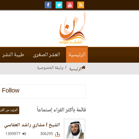
الرئيسية
العشر الصغرى
طيبة النشر
وثيقة الخصوصية
الرئيسية
Follow
قائمة بأكثر القراء إستماعاً
المزيد من القر
الشيخ / مشاري راشد العفاسي
1309977
306295