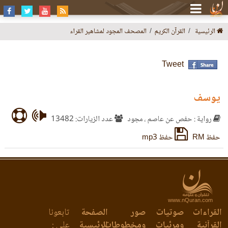
الرئيسية
القرآن الكريم
المصحف المجود لمشاهير القراء
Tweet
يوسف
رواية : حفص عن عاصم ، مجود
عدد الزيارات: 13482
حفظ RM
حفظ mp3
www.nQuran.com
القراءات
صوتيات
صور
الصفحة
تابعونا
القرآنية
ومرئيات
ومخطوطات
الرئيسية
على :