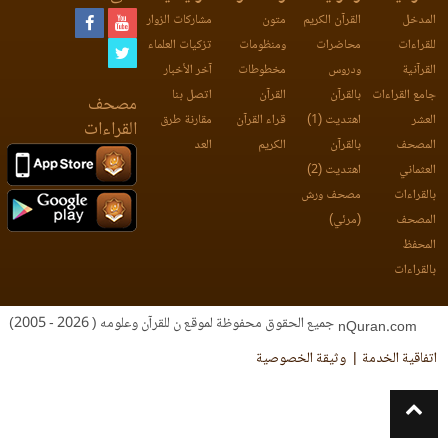
المدخل
القرآن الكريم
متون
مشاركات الزوار
للقراءات
محاضرات
ومنظومات
تزكيات العلماء
القرآنية
ودروس
مخطوطات
آخر الأخبار
جامع القراءات
بالقرآن
القرآن
اتصل بنا
مصحف
العشر
اهتديت (1)
قراء القرآن
مقارنة طرق
القراءات
المصحف
بالقرآن
الكريم
العد
العثماني
اهتديت (2)
بالقراءات
مصحف ورش
المصحف
(مرئي)
المحفظ
بالقراءات
جميع الحقوق محفوظة لموقع ن للقرآن وعلومه ( 2026 - 2005)
nQuran.com
اتفاقية الخدمة
وثيقة الخصوصية