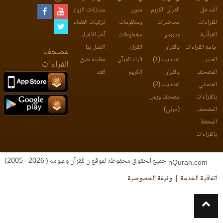
المدخل
القرآن الكريم
متون
مشاركات الزوار
للقراءات
محاضرات
ومنظومات
تزكيات العلماء
القرآنية
ودروس
مخطوطات
آخر الأخبار
جامع القراءات
بالقرآن
القرآن
اتصل بنا
مصحف
العشر
اهتديت (1)
قراء القرآن
مقارنة طرق
القراءات
المصحف
بالقرآن
الكريم
العد
العثماني
اهتديت (2)
بالقراءات
مصحف ورش
المصحف
(مرئي)
المحفظ
بالقراءات
جميع الحقوق محفوظة لموقع ن للقرآن وعلومه ( 2026 - 2005)
nQuran.com
اتفاقية الخدمة
وثيقة الخصوصية