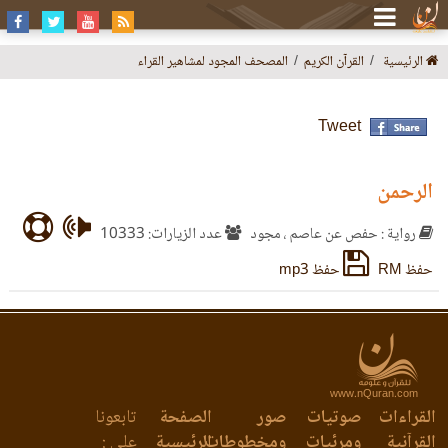
الرئيسية
القرآن الكريم
المصحف المجود لمشاهير القراء
Tweet
الرحمن
رواية : حفص عن عاصم ، مجود
عدد الزيارات: 10333
حفظ RM
حفظ mp3
www.nQuran.com
القراءات
صوتيات
صور
الصفحة
تابعونا
القرآنية
ومرئيات
ومخطوطات
الرئيسية
على :