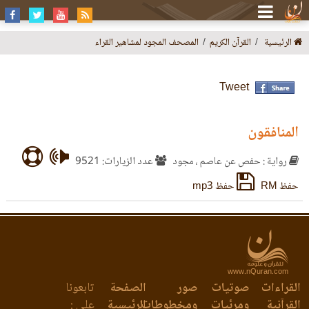
الرئيسية
القرآن الكريم
المصحف المجود لمشاهير القراء
Tweet
المنافقون
رواية : حفص عن عاصم ، مجود
عدد الزيارات: 9521
حفظ RM
حفظ mp3
www.nQuran.com
القراءات
صوتيات
صور
الصفحة
تابعونا
القرآنية
ومرئيات
ومخطوطات
الرئيسية
على :