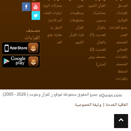
المدخل
القرآن الكريم
متون
مشاركات الزوار
للقراءات
محاضرات
ومنظومات
تزكيات العلماء
القرآنية
ودروس
مخطوطات
آخر الأخبار
جامع القراءات
بالقرآن
القرآن
اتصل بنا
مصحف
العشر
اهتديت (1)
قراء القرآن
مقارنة طرق
القراءات
المصحف
بالقرآن
الكريم
العد
العثماني
اهتديت (2)
بالقراءات
مصحف ورش
المصحف
(مرئي)
المحفظ
بالقراءات
جميع الحقوق محفوظة لموقع ن للقرآن وعلومه ( 2026 - 2005)
nQuran.com
اتفاقية الخدمة
وثيقة الخصوصية