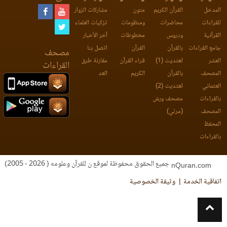
المدخل
القرآن الكريم
متون
مشاركات الزوار
للقراءات
محاضرات
ومنظومات
تزكيات العلماء
القرآنية
ودروس
مخطوطات
آخر الأخبار
جامع القراءات
بالقرآن
القرآن
اتصل بنا
مصحف
العشر
اهتديت (1)
قراء القرآن
مقارنة طرق
القراءات
المصحف
بالقرآن
الكريم
العد
العثماني
اهتديت (2)
بالقراءات
مصحف ورش
المصحف
(مرئي)
المحفظ
بالقراءات
جميع الحقوق محفوظة لموقع ن للقرآن وعلومه ( 2026 - 2005)
nQuran.com
اتفاقية الخدمة
وثيقة الخصوصية