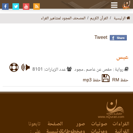
الرئيسية
القرآن الكريم
المصحف المجود لمشاهير القراء
Tweet
عبس
رواية : حفص عن عاصم ، مجود
عدد الزيارات: 8101
حفظ RM
حفظ mp3
www.nQuran.com
القراءات
صوتيات
صور
الصفحة
تابعونا
القرآنية
ومرئيات
ومخطوطات
الرئيسية
على :