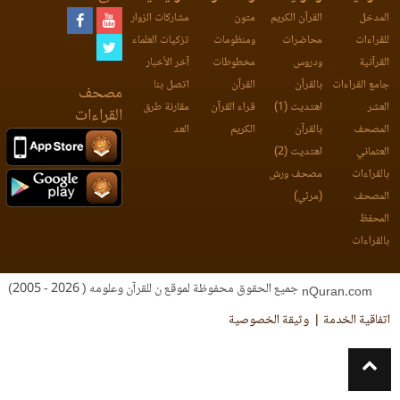
المدخل
القرآن الكريم
متون
مشاركات الزوار
للقراءات
محاضرات
ومنظومات
تزكيات العلماء
القرآنية
ودروس
مخطوطات
آخر الأخبار
جامع القراءات
بالقرآن
القرآن
اتصل بنا
مصحف
العشر
اهتديت (1)
قراء القرآن
مقارنة طرق
القراءات
المصحف
بالقرآن
الكريم
العد
العثماني
اهتديت (2)
بالقراءات
مصحف ورش
المصحف
(مرئي)
المحفظ
بالقراءات
جميع الحقوق محفوظة لموقع ن للقرآن وعلومه ( 2026 - 2005)
nQuran.com
اتفاقية الخدمة
وثيقة الخصوصية