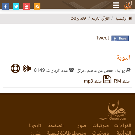
الرئيسية
القرآن الكريم
خالد بركات
Tweet
التوبة
رواية : حفص عن عاصم ، مرتل
عدد الزيارات: 8149
حفظ RM
حفظ mp3
www.nQuran.com
القراءات
صوتيات
صور
الصفحة
تابعونا
القرآنية
ومرئيات
ومخطوطات
الرئيسية
على :