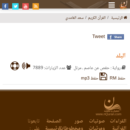
الرئيسية
القرآن الكريم
سعد الغامدي
Tweet
البلد
رواية : حفص عن عاصم ، مرتل
عدد الزيارات: 7889
حفظ RM
حفظ mp3
www.nQuran.com
القراءات
صوتيات
صور
الصفحة
تابعونا
القرآنية
ومرئيات
ومخطوطات
الرئيسية
على :