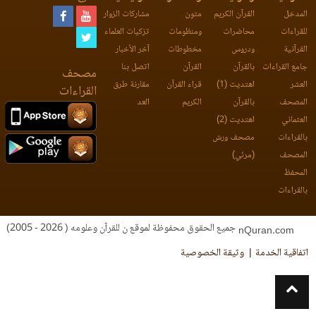
المدخل
القرآن الكريم
متون
مشاركات الزوار
للقراءات
محاضرات
ومنظومات
تزكيات العلماء
القرآنية
ودروس
مخطوطات
آخر الأخبار
جامع القراءات
بالقرآن
القرآن
اتصل بنا
مصحف
العشر
اهتديت (1)
قراء القرآن
مقارنة طرق
القراءات
المصحف
بالقرآن
الكريم
العد
العثماني
اهتديت (2)
بالقراءات
مصحف ورش
المصحف
(مرئي)
المحفظ
بالقراءات
جميع الحقوق محفوظة لموقع ن للقرآن وعلومه ( 2026 - 2005)
nQuran.com
اتفاقية الخدمة
وثيقة الخصوصية