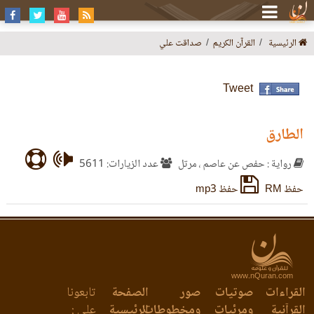
الرئيسية
القرآن الكريم
صداقت علي
Tweet
الطارق
رواية : حفص عن عاصم ، مرتل
عدد الزيارات: 5611
حفظ RM
حفظ mp3
www.nQuran.com
القراءات
صوتيات
صور
الصفحة
تابعونا
القرآنية
ومرئيات
ومخطوطات
الرئيسية
على :