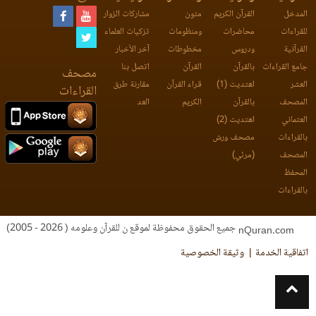
المدخل
القرآن الكريم
متون
مشاركات الزوار
للقراءات
محاضرات
ومنظومات
تزكيات العلماء
القرآنية
ودروس
مخطوطات
آخر الأخبار
جامع القراءات
بالقرآن
القرآن
اتصل بنا
مصحف
العشر
اهتديت (1)
قراء القرآن
مقارنة طرق
القراءات
المصحف
بالقرآن
الكريم
العد
العثماني
اهتديت (2)
بالقراءات
مصحف ورش
المصحف
(مرئي)
المحفظ
بالقراءات
جميع الحقوق محفوظة لموقع ن للقرآن وعلومه ( 2026 - 2005)
nQuran.com
اتفاقية الخدمة
وثيقة الخصوصية