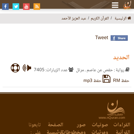
الرئيسية
القرآن الكريم
عبد العزيز الأحمد
Tweet
الحديد
رواية : حفص عن عاصم ، مرتل
عدد الزيارات: 7405
حفظ RM
حفظ mp3
www.nQuran.com
القراءات
صوتيات
صور
الصفحة
تابعونا
القرآنية
ومرئيات
ومخطوطات
الرئيسية
على :