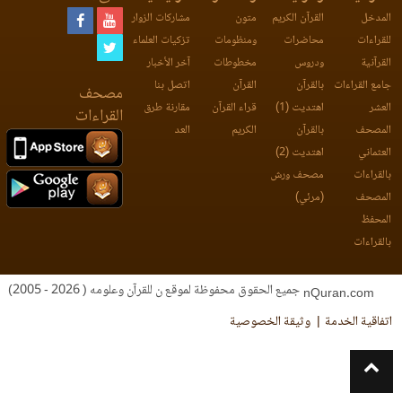
المدخل
القرآن الكريم
متون
مشاركات الزوار
للقراءات
محاضرات
ومنظومات
تزكيات العلماء
القرآنية
ودروس
مخطوطات
آخر الأخبار
جامع القراءات
بالقرآن
القرآن
اتصل بنا
مصحف
العشر
اهتديت (1)
قراء القرآن
مقارنة طرق
القراءات
المصحف
بالقرآن
الكريم
العد
العثماني
اهتديت (2)
بالقراءات
مصحف ورش
المصحف
(مرئي)
المحفظ
بالقراءات
جميع الحقوق محفوظة لموقع ن للقرآن وعلومه ( 2026 - 2005)
nQuran.com
اتفاقية الخدمة
وثيقة الخصوصية