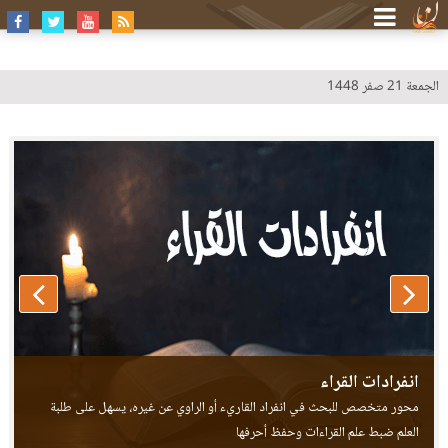
الجمعة 21 صفر 1448
طيبة النشر - عرض خلافات القراء
انفرادات القراء
محور متخصص للبحث في انفراد القاريء أو الراوي عن غيره، يسهل على طلبة
العلم ضبط علم القراءات وحفظ أحرفها