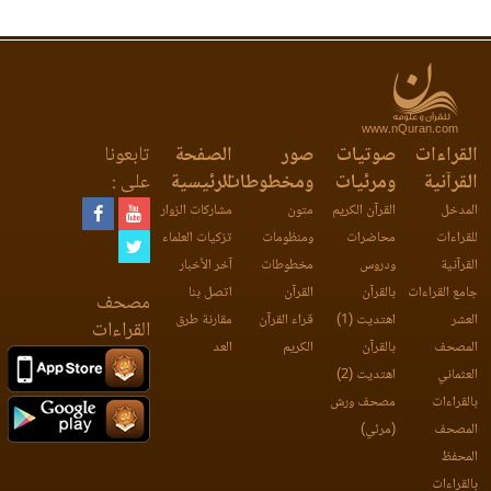
www.nQuran.com
القراءات
صوتيات
صور
الصفحة
تابعونا
القرآنية
ومرئيات
ومخطوطات
الرئيسية
على :
المدخل
القرآن الكريم
متون
مشاركات الزوار
للقراءات
محاضرات
ومنظومات
تزكيات العلماء
القرآنية
ودروس
مخطوطات
آخر الأخبار
جامع القراءات
بالقرآن
القرآن
اتصل بنا
مصحف
العشر
اهتديت (1)
قراء القرآن
مقارنة طرق
القراءات
المصحف
بالقرآن
الكريم
العد
العثماني
اهتديت (2)
بالقراءات
مصحف ورش
المصحف
(مرئي)
المحفظ
بالقراءات