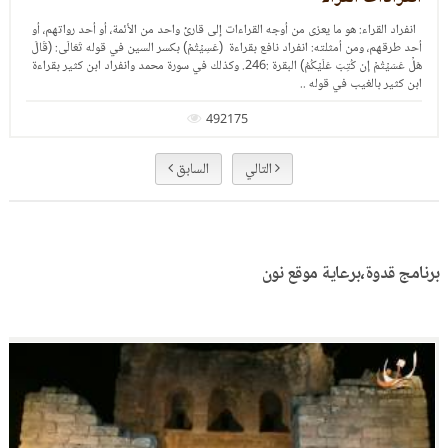
الخلاف بين القراء، مقارنة بين خلافات القراء، مقا
احد من الأئمة، أو أحد رواتهم، أو
216503
بكسر السين في قوله تَعَالَى: (قَالَ
عَلَيۡكُمُ) البقرة :246. وكذلك في سورة محمد وانفراد ابن كثير بقراءة
التالي
السابق
برنامج قدوة،برعاية موقع نون