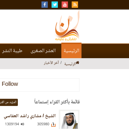
الرئيسية
العشر الصغرى
طيبة النشر
آخر الأخبار
الرئيسية
Follow
قائمة بأكثر القراء إستماعاً
المزيد من القر
الشيخ / مشاري راشد العفاسي
1309194
305980