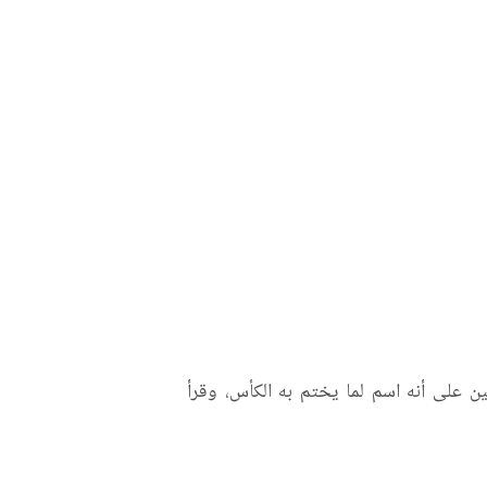
 علي بن أحمد الواحدي
كتاب الأكسير في علم التفسير
ففين على أنه اسم لما يختم به الكأس، وقرأ