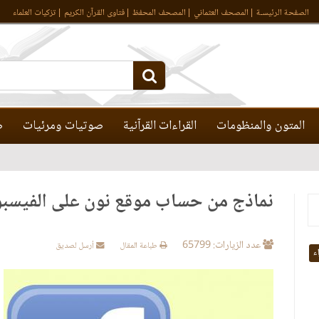
الصفحة الرئيسـة
المصحف العثماني
المصحف المحفظ
فتاوى القرآن الكريم
تزكيات العلماء
المتون والمنظومات
القراءات القرآنية
صوتيات ومرئيات
ص
نماذج من حساب موقع نون على الفيسبو
عدد الزيارات: 65799
طباعة المقال
أرسل لصديق
اء