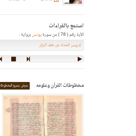
استمع بالقراءات
الآية رقم ( 78 ) من سورة
يونس
برواية :
مخطوطات القرآن وعلومه
عرض جميع المخطوطا