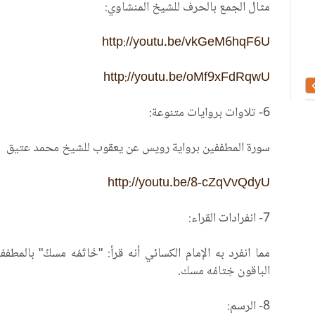
مثال الجمع بالحرف للشيخ المنشاوي:
http://youtu.be/vkGeM6hqF6U
عقد
مخطوطة مصحف ( أوراق مفرقة )
تفسير الوجيز
http://youtu.be/oMf9xFdRqwU
6- تلاوات بروايات متنوعة:
سورة المطففين برواية رويس عن يعقوب للشيخ محمد عتيق
http://youtu.be/8-cZqVvQdyU
7- انفرادات القراء:
مما انفرد به الإمام الكسائي أنه قرأ: "خَاتَمُه مسكٌ" بالمط
الباقون خِتامُه مسك.
8- الرسم: