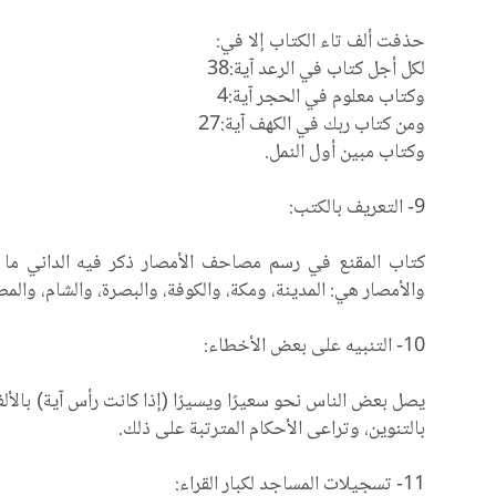
حذفت ألف تاء الكتاب إلا في:
لكل أجل كتاب في الرعد آية:38
وكتاب معلوم في الحجر آية:4
ومن كتاب ربك في الكهف آية:27
وكتاب مبين أول النمل.
9- التعريف بالكتب:
كتاب المقنع في رسم مصاحف الأمصار ذكر فيه الداني ما
والأمصار هي: المدينة، ومكة، والكوفة، والبصرة، والشام، والم
10- التنبيه على بعض الأخطاء:
يصل بعض الناس نحو سعيرًا ويسيرًا (إذا كانت رأس آية) بال
بالتنوين، وتراعى الأحكام المترتبة على ذلك.
11- تسجيلات المساجد لكبار القراء: