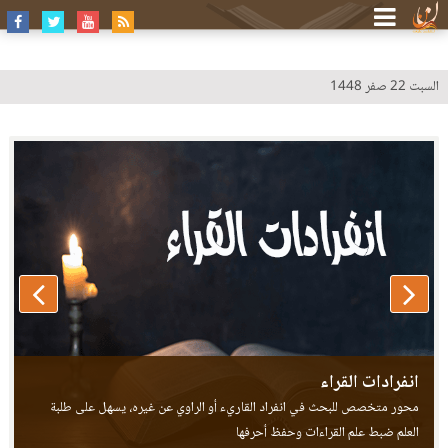
السبت 22 صفر 1448
طيبة النشر - عرض خلافات القراء
انفرادات القراء
محور متخصص للبحث في انفراد القاريء أو الراوي عن غيره، يسهل على طلبة
العلم ضبط علم القراءات وحفظ أحرفها