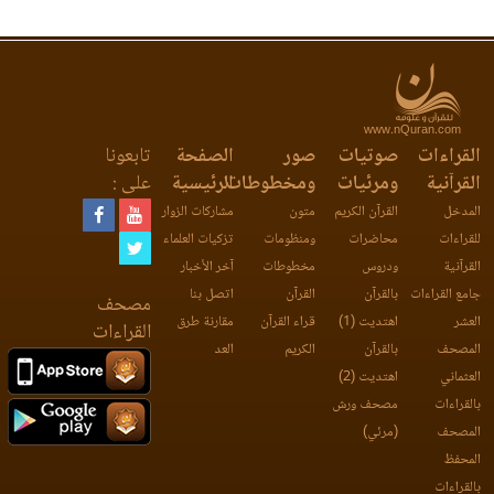
www.nQuran.com
القراءات
صوتيات
صور
الصفحة
تابعونا
القرآنية
ومرئيات
ومخطوطات
الرئيسية
على :
المدخل
القرآن الكريم
متون
مشاركات الزوار
للقراءات
محاضرات
ومنظومات
تزكيات العلماء
القرآنية
ودروس
مخطوطات
آخر الأخبار
جامع القراءات
بالقرآن
القرآن
اتصل بنا
مصحف
العشر
اهتديت (1)
قراء القرآن
مقارنة طرق
القراءات
المصحف
بالقرآن
الكريم
العد
العثماني
اهتديت (2)
بالقراءات
مصحف ورش
المصحف
(مرئي)
المحفظ
بالقراءات