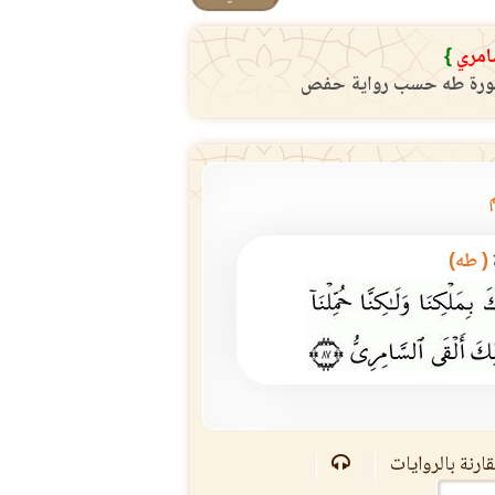
امري
}
( طه)
ارنة بالروايات