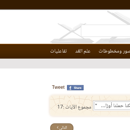
ور ومخطوطات
علم العَّد
تفاعليات
Tweet
87- قالوا ما أخلفنا موعدك بملكنا ولكنا حملنا أوزارا من زينة القوم فقذفناها فكذلك ألقى السامري
مجموع الآيات :17
التالي