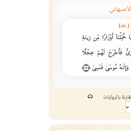
لأصبهاني
( طه)
ارنة بالروايات