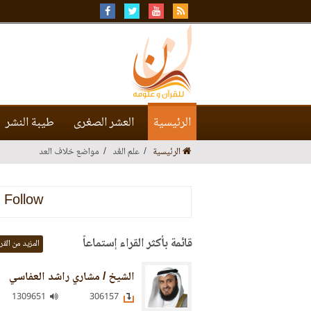
الرئيسية
العشر الصغرى
طيبة النشر
الرئيسية
علم العَّد
مواضع خلاف العد
Follow
قائمة بأكثر القراء إستماعاً
المزيد من القر
الشيخ / مشاري راشد العفاسي
1309651
306157