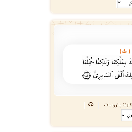
( طه)
ارنة بالروايات