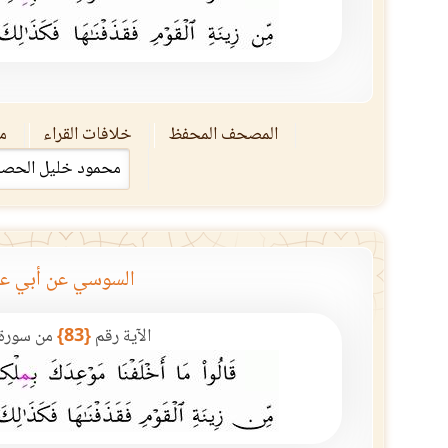
المصحف المحفظ
خلافات القراء
مق
السوسي عن أبي ع
الآية رقم
{83}
من سورة