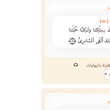
ر
( طه)
ارنة بالروايات
ر