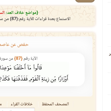
{مواضع خلاف العد:
الس
الاستماع بعدة قراءات للآية رقم:(87) من سورة طه حسب رواية حفص
حفص عن عاصم
ر
الآية رقم
{87}
من سورة
المصحف المحفظ
خلافات القراء
مق