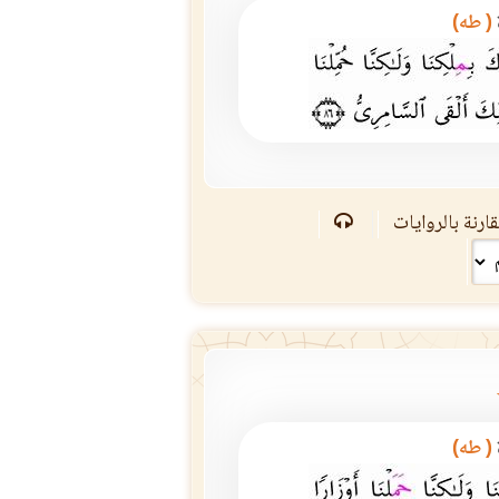
( طه)
ارنة بالروايات
( طه)