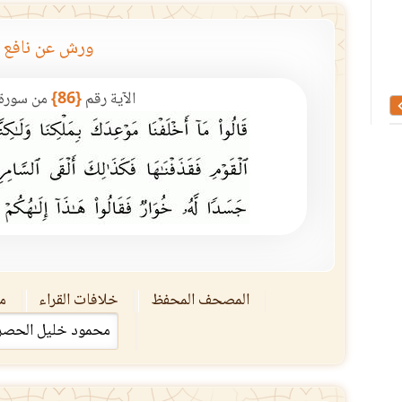
ورش عن نافع
تفسير العلوم والمعانى المسستودعة فى السبع ..
المجلد السابع من تفسير 
الآية رقم
{86}
من سورة
المصحف المحفظ
خلافات القراء
مق