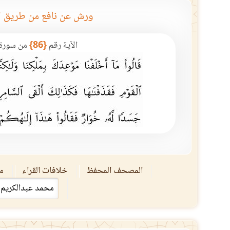
ورش عن نافع من طريق ا
الآية رقم
{86}
من سورة
المصحف المحفظ
خلافات القراء
مق