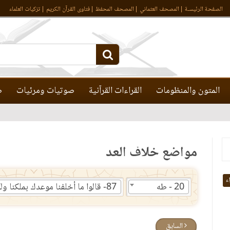
الصفحة الرئيسـة
المصحف العثماني
المصحف المحفظ
فتاوى القرآن الكريم
تزكيات العلماء
المتون والمنظومات
القراءات القرآنية
صوتيات ومرئيات
ص
مواضع خلاف العد
اء
20 - طه
السابق