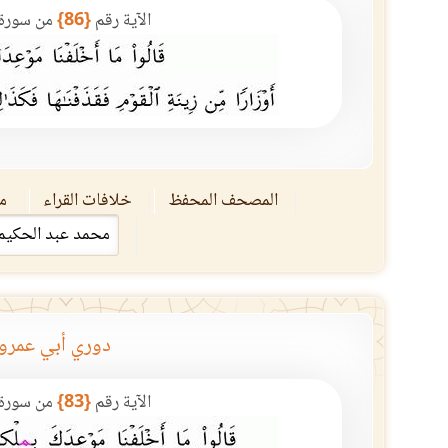
الآية رقم
{86}
من سورة
المصحف المحفظ
خلافات القراء
مق
دوري أبي عمرو
الآية رقم
{83}
من سورة