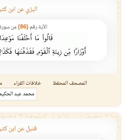
البزي عن ابن كثي
الآية رقم
{86}
من سورة
المصحف المحفظ
خلافات القراء
مق
قنبل عن ابن كثي