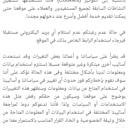
بالنسبة إلى الكوكيز (
Cookies
) فأننا نستخدمها لتسجيل
النشاطات السابقة لجميع المستفيدين والعملاء على موقعنا حتى
يمكننا تقديم خدمة أفضل وأسرع عند دخولهم مجددا.
في حالة عدم رغبتكم عدم استلام أي بريد اليكتروني مستقبلا
فبرجاء استخدام الرابط الخاص بذلك في الموقع.
قد يطرأ على سياساتنا و أعمالنا بعض التغيرات وقد نستحدث
أساليب أخرى مبتكرة وغير متوقعة مسبقا تستلزم استخدام بيانات
ومعلومات لدينا بأشكال مختلفة وفى هذه الحالة نؤكد على أننا
سوف نقوم بإخطاركم فور حدوث أى تغيير في سياساتنا و أساليبنا
في استخدام المتاح من بيانات ومعلومات وسنظهر هذه التغييرات
بوضوح على موقعنا وسيكون من حقكم رفض مثل هذه
الاستخدامات أو السياسات ولذا فأننا ندعوكم دوما لمراجعة
أساليبنا المختلفة في استخدام البيانات أو المعلومات المتاحة من
خلال وثيقة الخصوصية و اتخاذ القرار المناسب بالاستمرار معنا من