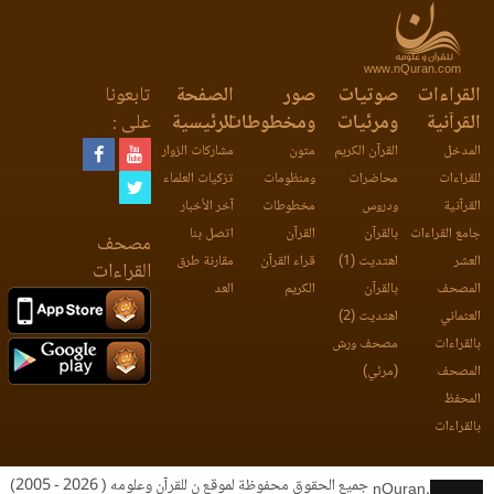
www.nQuran.com
القراءات
صوتيات
صور
الصفحة
تابعونا
القرآنية
ومرئيات
ومخطوطات
الرئيسية
على :
المدخل
القرآن الكريم
متون
مشاركات الزوار
للقراءات
محاضرات
ومنظومات
تزكيات العلماء
القرآنية
ودروس
مخطوطات
آخر الأخبار
جامع القراءات
بالقرآن
القرآن
اتصل بنا
مصحف
العشر
اهتديت (1)
قراء القرآن
مقارنة طرق
القراءات
المصحف
بالقرآن
الكريم
العد
العثماني
اهتديت (2)
بالقراءات
مصحف ورش
المصحف
(مرئي)
المحفظ
بالقراءات
جميع الحقوق محفوظة لموقع ن للقرآن وعلومه ( 2026 - 2005)
nQuran.com