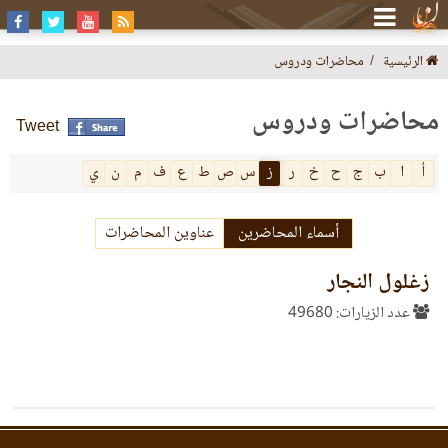
الرئيسية
محاضرات ودروس
محاضرات ودروس
Tweet
أ
ا
ب
ج
ح
خ
ر
ز
س
ص
ط
ع
ف
م
ن
ي
أسماء المحاضرين
عناوين المحاضرات
زغلول النجار
عدد الزيارات: 49680