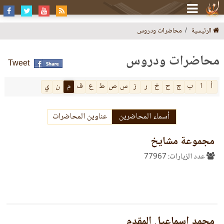
الرئيسية
محاضرات ودروس
محاضرات ودروس
Tweet
أ
ا
ب
ج
ح
خ
ر
ز
س
ص
ط
ع
ف
م
ن
ي
أسماء المحاضرين
عناوين المحاضرات
مجموعة مشايخ
عدد الزيارات: 77967
محمد إسماعيل المقدم