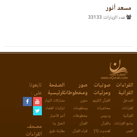
مسعد أنور
عدد الزيارات: 33133
www.nQuran.com
القراءات
صوتيات
صور
الصفحة
تابعونا
القرآنية
ومرئيات
ومخطوطات
الرئيسية
على :
المدخل
القرآن الكريم
متون
مشاركات الزوار
للقراءات
محاضرات
ومنظومات
تزكيات العلماء
القرآنية
ودروس
مخطوطات
آخر الأخبار
جامع القراءات
بالقرآن
القرآن
اتصل بنا
مصحف
العشر
اهتديت (1)
قراء القرآن
مقارنة طرق
القراءات