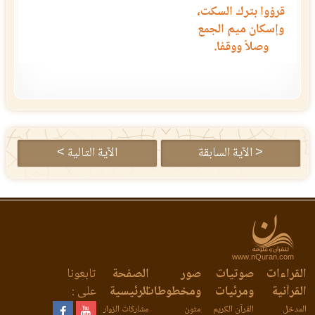
قرؤوا بترك السكت،
وإسكان ميم الجمع
وصلاً ووقفا.
< الآية السابقة
الآية التالية >
www.nQuran.com
القراءات
صوتيات
صور
الصفحة
تابعونا
القرآنية
ومرئيات
ومخطوطات
الرئيسية
على :
المدخل
القرآن الكريم
متون
مشاركات الزوار