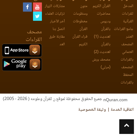
المدخل
القرآن الكريم
متون
مشاركات الزوار
للقراءات
محاضرات
ومنظومات
تزكيات العلماء
القرآنية
ودروس
مخطوطات
آخر الأخبار
جامع القراءات
بالقرآن
القرآن
اتصل بنا
مصحف
العشر
اهتديت (1)
قراء القرآن
مقارنة طرق
القراءات
المصحف
بالقرآن
الكريم
العد
العثماني
اهتديت (2)
بالقراءات
مصحف ورش
المصحف
(مرئي)
المحفظ
بالقراءات
جميع الحقوق محفوظة لموقع ن للقرآن وعلومه ( 2026 - 2005)
nQuran.com
اتفاقية الخدمة
وثيقة الخصوصية