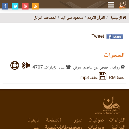
الرئيسية
القرآن الكريم
محمود علي البنا
المصحف المرتل
Tweet
الحجرات
رواية : حفص عن عاصم ، مرتل
عدد الزيارات: 4707
حفظ RM
حفظ mp3
www.nQuran.com
القراءات
صوتيات
صور
الصفحة
تابعونا
القرآنية
ومرئيات
ومخطوطات
الرئيسية
على :