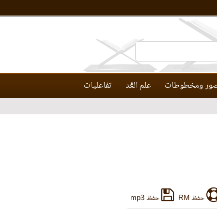
ور ومخطوطات
علم العَّد
تفاعليات
حفظ RM
حفظ mp3