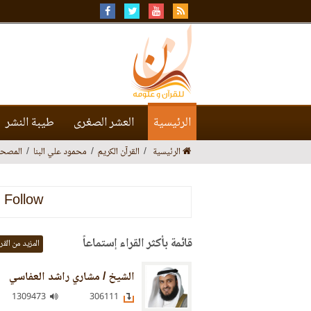
الرئيسية
العشر الصغرى
طيبة النشر
الرئيسية
القرآن الكريم
محمود علي البنا
المصحف
Follow
قائمة بأكثر القراء إستماعاً
المزيد من القر
الشيخ / مشاري راشد العفاسي
1309473
306111