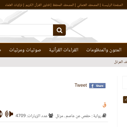
الصفحة الرئيسـة
المصحف العثماني
المصحف المحفظ
فتاوى القرآن الكريم
تزكيات العلماء
المتون والمنظومات
القراءات القرآنية
صوتيات ومرئيات
ص
 المرتل
Tweet
اء
ق
رواية : حفص عن عاصم ، مرتل
عدد الزيارات: 4709