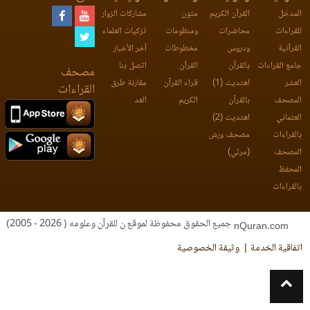
المدخل
القرآن الكريم
متون
مشاركات الزوار
للقراءات
محاضرات
ومنظومات
تزكيات العلماء
القرآنية
ودروس
مخطوطات
آخر الأخبار
جامع القراءات
بالقرآن
القرآن
اتصل بنا
مصحف
العشر
اهتديت (1)
قراء القرآن
مقارنة طرق
القراءات
المصحف
بالقرآن
الكريم
العد
العثماني
اهتديت (2)
بالقراءات
مصحف ورش
المصحف
(مرئي)
المحفظ
بالقراءات
جميع الحقوق محفوظة لموقع ن للقرآن وعلومه ( 2026 - 2005)
nQuran.com
اتفاقية الخدمة
وثيقة الخصوصية