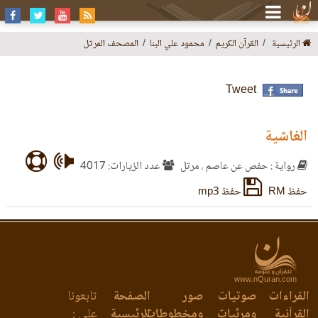
الرئيسية
القرآن الكريم
محمود علي البنا
المصحف المرتل
Tweet
الغاشية
رواية : حفص عن عاصم ، مرتل
عدد الزيارات: 4017
حفظ RM
حفظ mp3
www.nQuran.com
القراءات
صوتيات
صور
الصفحة
تابعونا
القرآنية
ومرئيات
ومخطوطات
الرئيسية
على :