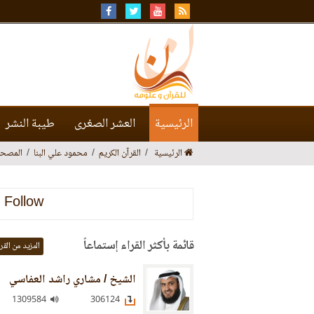
الرئيسية
العشر الصغرى
طيبة النشر
الرئيسية
القرآن الكريم
محمود علي البنا
المصحف
Follow
قائمة بأكثر القراء إستماعاً
المزيد من القر
الشيخ / مشاري راشد العفاسي
1309584
306124