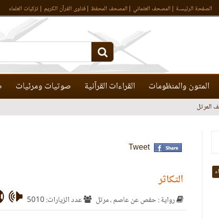
الصفحة الرئيسـة
المصحف العثماني
المصحف المحفظ
فتاوى القرآن الكريم
تزكيات العلماء
المتون والمنظومات
القراءات القرآنية
صوتيات ومرئيات
ص
 المرتل
Tweet
اء
التكاثر
رواية : حفص عن عاصم ، مرتل
عدد الزيارات: 5010