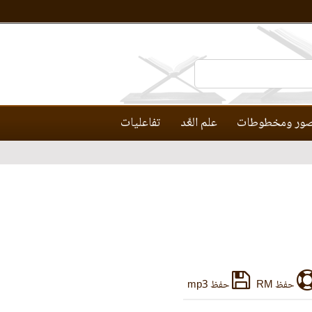
ور ومخطوطات
علم العَّد
تفاعليات
حفظ RM
حفظ mp3