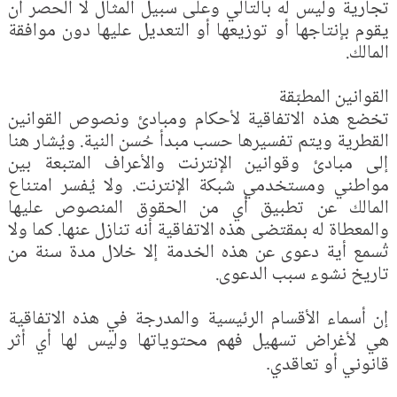
تجارية وليس له بالتالي وعلى سبيل المثال لا الحصر أن
يقوم بإنتاجها أو توزيعها أو التعديل عليها دون موافقة
المالك.‏
القوانين المطبّقة
تخضع هذه الاتفاقية لأحكام ومبادئ ونصوص القوانين
القطرية ويتم تفسيرها حسب مبدأ حُسن النية. ويُشار هنا
إلى مبادئ وقوانين الإنترنت والأعراف المتبعة بين
مواطني ومستخدمي شبكة الإنترنت. ولا يُفسر امتناع
المالك عن تطبيق أي من الحقوق المنصوص عليها
والمعطاة له بمقتضى هذه الاتفاقية أنه تنازل عنها. كما ولا
تُسمع أية دعوى عن هذه الخدمة إلا خلال مدة سنة من
تاريخ نشوء سبب الدعوى.‏
إن أسماء الأقسام الرئيسية والمدرجة في هذه الاتفاقية
هي لأغراض تسهيل فهم محتوياتها وليس لها أي أثر
قانوني أو تعاقدي
.