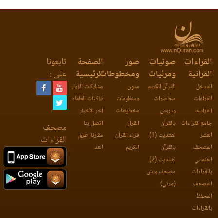
www.nQuran.com
القراءات
صوتيات
صور
الصفحة
تابعونا
القرآنية
ومرئيات
ومخطوطات
الرئيسية
على :
المدخل
القرآن الكريم
متون
مشاركات الزوار
للقراءات
محاضرات
ومنظومات
تزكيات العلماء
القرآنية
ودروس
مخطوطات
آخر الأخبار
جامع القراءات
بالقرآن
القرآن
اتصل بنا
مصحف
العشر
اهتديت (1)
قراء القرآن
مقارنة طرق
القراءات
المصحف
بالقرآن
الكريم
العد
العثماني
اهتديت (2)
بالقراءات
مصحف ورش
المصحف
(مرئي)
المحفظ
بالقراءات