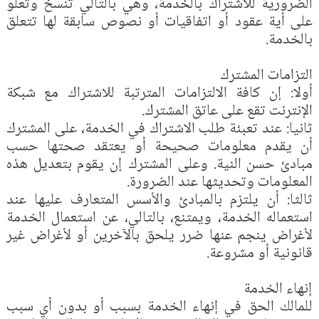
الضرورية للاشتراك بالخدمة، وهي بالتالي تنسخ وتعلو
على أية عقود أو اتفاقيات أو نصوص سابقة لها تتعلق
بالخدمة.‏
التزامات المشترك
أولا: إن كافة الالتزامات المترتبة للاشتراك مع شبكة
الإنترنت تقع على عاتق المشترك.‏
ثانيا: عند تعبئة طلب الاشتراك في الخدمة، على المشترك
أن يقدم معلومات صحيحة أو يعتقد صحتها حسب
مبادئ حسن النية. وعلى المشترك إن يقوم بتعديل هذه
المعلومات وتحديثها عند الضرورة.‏
ثالثا: أن يلتزم بالمبادئ والأسس المتعارف عليها عند
استعماله الخدمة، ويمتنع، بالتالي، عن استعمال الخدمة
لأغراض ينجم عنها ضرر يلحق بالآخرين أو لأغراض غير
قانونية أو مشروعة.‏
إنهاء الخدمة
للمالك الحق في إنهاء الخدمة بسبب أو بدون أي سبب