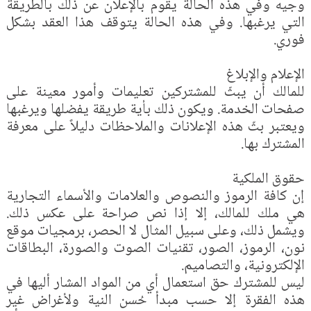
وجيه وفي هذه الحالة يقوم بالإعلان عن ذلك بالطريقة
التي يرغبها. وفي هذه الحالة يتوقف هذا العقد بشكل
فوري.‏
الإعلام والإبلاغ
للمالك أن يبثّ للمشتركين تعليمات وأمور معينة على
صفحات الخدمة. ويكون ذلك بأية طريقة يفضلها ويرغبها
ويعتبر بثّ هذه الإعلانات والملاحظات دليلاً على معرفة
المشترك بها.‏
حقوق الملكية
إن كافة الرموز والنصوص والعلامات والأسماء التجارية
هي ملك للمالك، إلا إذا نص صراحة على عكس ذلك.
ويشمل ذلك، وعلى سبيل المثال لا الحصر، برمجيات موقع
نون، الرموز، الصور، تقنيات الصوت والصورة، البطاقات
الإلكترونية، والتصاميم.‏
ليس للمشترك حق استعمال أي من المواد المشار أليها في
هذه الفقرة إلا حسب مبدأ حُسن النية ولأغراض غير