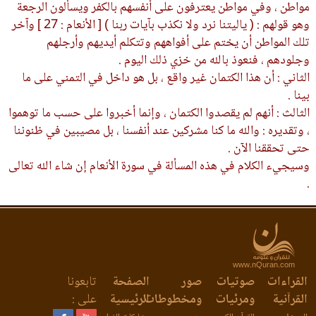
مواطن ، وفي مواطن يعترفون على أنفسهم بالكفر ويسألون الرجعة
وهو قولهم : ( ياليتنا نرد ولا نكذب بآيات ربنا ) [ الأنعام : 27 ] وآخر
تلك المواطن أن يختم على أفواههم وتتكلم أيديهم وأرجلهم
وجلودهم ، فنعوذ بالله من خزي ذلك اليوم .
الثاني : أن هذا الكتمان غير واقع ، بل هو داخل في التمني على ما
بينا .
الثالث : أنهم لم يقصدوا الكتمان ، وإنما أخبروا على حسب ما توهموا
، وتقديره : والله ما كنا مشركين عند أنفسنا ، بل مصيبين في ظنوننا
حتى تحققنا الآن .
وسيجيء الكلام في هذه المسألة في سورة الأنعام إن شاء الله تعالى
.
www.nQuran.com
القراءات
صوتيات
صور
الصفحة
تابعونا
القرآنية
ومرئيات
ومخطوطات
الرئيسية
على :