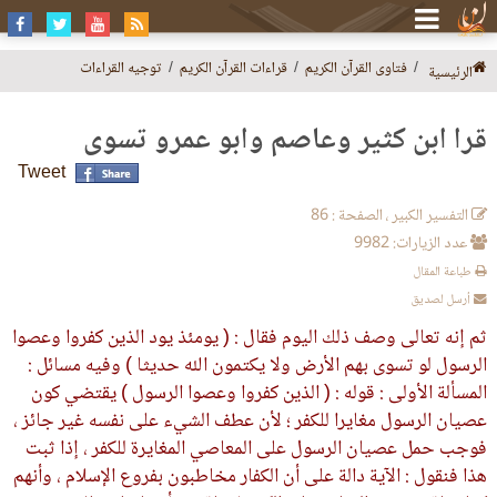
فتاوى القرآن الكريم
قراءات القرآن الكريم
توجيه القراءات
الرئيسية
قرأ ابن كثير وعاصم وأبو عمرو تسوى
Tweet
التفسير الكبير ، الصفحة : 86
عدد الزيارات: 9982
طباعة المقال
أرسل لصديق
ثم إنه تعالى وصف ذلك اليوم فقال : ( يومئذ يود الذين كفروا وعصوا
الرسول لو تسوى بهم الأرض ولا يكتمون الله حديثا ) وفيه مسائل :
المسألة الأولى : قوله : ( الذين كفروا وعصوا الرسول ) يقتضي كون
عصيان الرسول مغايرا للكفر ؛ لأن عطف الشيء على نفسه غير جائز ،
فوجب حمل عصيان الرسول على المعاصي المغايرة للكفر ، إذا ثبت
هذا فنقول : الآية دالة على أن الكفار مخاطبون بفروع الإسلام ، وأنهم