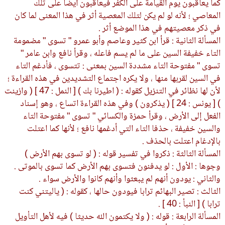
كما يعاقبون يوم القيامة على الكفر فيعاقبون أيضا على تلك
المعاصي ؛ لأنه لو لم يكن لتلك المعصية أثر في هذا المعنى لما كان
في ذكر معصيتهم في هذا الموضع أثر .
المسألة الثانية : قرأ ابن كثير وعاصم وأبو عمرو " تسوى " مضمومة
التاء خفيفة السين على ما لم يسم فاعله ، وقرأ نافع وابن عامر "
تسوى " مفتوحة التاء مشددة السين بمعنى : تتسوى ، فأدغم التاء
في السين لقربها منها ، ولا يكره اجتماع التشديدين في هذه القراءة ؛
لأن لها نظائر في التنزيل كقوله : ( اطيرنا بك ) [ النمل : 47 ] ( وازينت
) [ يونس : 24 ] ( يذكرون ) وفي هذه القراءة اتساع ، وهو إسناد
الفعل إلى الأرض ، وقرأ حمزة والكسائي " تسوى " مفتوحة التاء
والسين خفيفة ، حذفا التاء التي أدغمها نافع ؛ لأنها كما اعتلت
بالإدغام اعتلت بالحذف .
المسألة الثالثة : ذكروا في تفسير قوله : ( لو تسوى بهم الأرض )
وجوها : الأول : لو يدفنون فتسوى بهم الأرض كما تسوى بالموتى .
والثاني : يودون أنهم لم يبعثوا وأنهم كانوا والأرض سواء .
الثالث : تصير البهائم ترابا فيودون حالها ، كقوله : ( ياليتني كنت
ترابا ) [ النبأ : 40 ] .
المسألة الرابعة : قوله : ( ولا يكتمون الله حديثا ) فيه لأهل التأويل