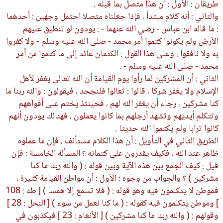
طريقان : الأول : أن هذا متصل بما قبله .
والثاني : أنه كلام مبتدأ ، فإذا جعلناه متصلا احتمل وجهين : أحدهما
: ما قاله ابن عباس - رضي الله عنهما - : يودون لو تنطبق عليهم
الأرض ولم يكونوا كتموا أمر محمد - صلى الله عليه وسلم - ولا كفروا
به ولا نافقوا ، وعلى هذا القول : الكتمان عائد إلى ما كتموا من أمر
محمد - صلى الله عليه وسلم - .
الثاني : أن المشركين لما رأوا يوم القيامة أن الله تعالى يغفر لأهل
الإسلام ولا يغفر شركا ، قالوا : تعالوا فلنجحد ، فيقولون : والله ربنا ما
كنا مشركين ، رجاء أن يغفر الله لهم ، فحينئذ يختم على أفواههم
وتتكلم أيديهم وتشهد أرجلهم بما كانوا يعملون ، فهنالك يودون أنهم
كانوا ترابا ولم يكتموا الله حديثا .
الطريق الثاني في التأويل : أن هذا الكلام مستأنف ، فإن ما عملوه
ظاهر عند الله ، فكيف يقدرون على كتمانه ؟ المسألة الخامسة : فإن
قيل : كيف الجمع بين هذه الآية وبين قوله : ( والله ربنا ما كنا
مشركين ) ؟ والجواب من وجوه : الأول : أن مواطن القيامة كثيرة ،
فموطن لا يتكلمون فيه وهو قوله : ( فلا تسمع إلا همسا ) [ طه : 108
] وموطن يتكلمون فيه كقوله : ( ما كنا نعمل من سوء ) [ النحل : 28 ]
وقولهم : ( والله ربنا ما كنا مشركين ) [ الأنعام : 23 ] فيكذبون في