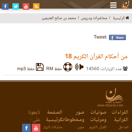
الرئيسية
محاضرات ودروس
محمد بن صالح العثيمين
Tweet
من أحكام القرآن الكريم 18
عدد الزيارات: 14560
حفظ RM
حفظ mp3
www.nQuran.com
القراءات
صوتيات
صور
الصفحة
تابعونا
القرآنية
ومرئيات
ومخطوطات
الرئيسية
على :
المدخل
القرآن الكريم
متون
مشاركات الزوار