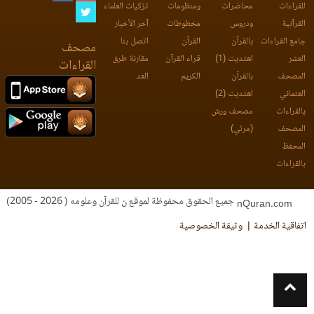
للقراءات
محاضرات
ومنظومات
تزكيات العلماء
القرآنية
ودروس
مخطوطات
آخر الأخبار
جامع القراءات
بالقرآن
القرآن
اتصل بنا
مصحف
العشر
اهتديت (1)
قراء القرآن
مقارنة طرق
القراءات
المصحف
بالقرآن
الكريم
العد
العثماني
اهتديت (2)
بالقراءات
مصحف ورش
المصحف
(مرئي)
المحفظ
بالقراءات
جميع الحقوق محفوظة لموقع ن للقرآن وعلومه ( 2026 - 2005)
nQuran.com
اتفاقية الخدمة
وثيقة الخصوصية