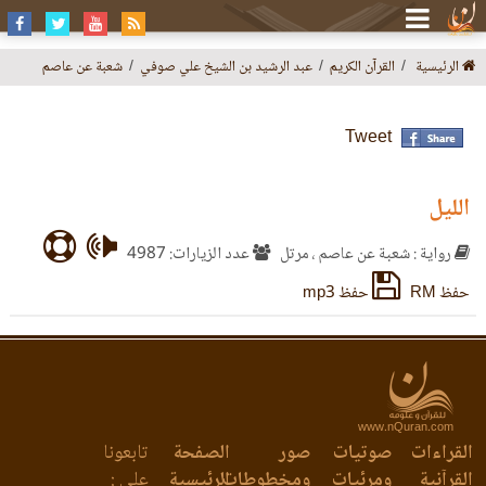
الرئيسية
القرآن الكريم
عبد الرشيد بن الشيخ علي صوفي
شعبة عن عاصم
Tweet
الليل
رواية : شعبة عن عاصم ، مرتل
عدد الزيارات: 4987
حفظ RM
حفظ mp3
www.nQuran.com
القراءات
صوتيات
صور
الصفحة
تابعونا
القرآنية
ومرئيات
ومخطوطات
الرئيسية
على :