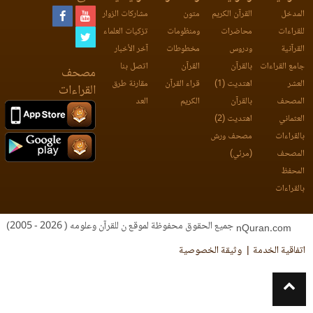
المدخل
القرآن الكريم
متون
مشاركات الزوار
للقراءات
محاضرات
ومنظومات
تزكيات العلماء
القرآنية
ودروس
مخطوطات
آخر الأخبار
جامع القراءات
بالقرآن
القرآن
اتصل بنا
مصحف
العشر
اهتديت (1)
قراء القرآن
مقارنة طرق
القراءات
المصحف
بالقرآن
الكريم
العد
العثماني
اهتديت (2)
بالقراءات
مصحف ورش
المصحف
(مرئي)
المحفظ
بالقراءات
جميع الحقوق محفوظة لموقع ن للقرآن وعلومه ( 2026 - 2005)
nQuran.com
اتفاقية الخدمة
وثيقة الخصوصية