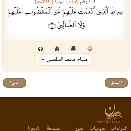
الآية رقم
{7}
من سورة
( الفاتحة)
السابق
التالي
www.nQuran.com
لقراءات
صوتيات
صور
الصفحة
تابعونا