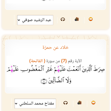
خلاد عن حمزة
الآية رقم
{7}
من سورة
( الفاتحة)