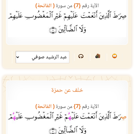
الآية رقم
{7}
من سورة
( الفاتحة)
خلف عن حمزة
الآية رقم
{7}
من سورة
( الفاتحة)