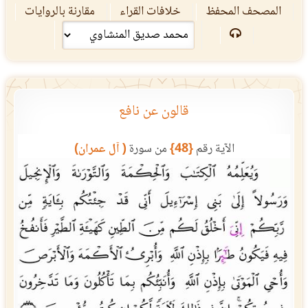
المصحف المحفظ
خلافات القراء
مقارنة بالروايات
قالون عن نافع
الآية رقم
{48}
من سورة
( آل عمران)