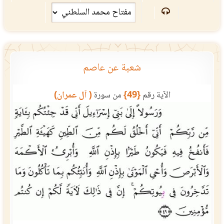
شعبة عن عاصم
الآية رقم
{49}
من سورة
( آل عمران)