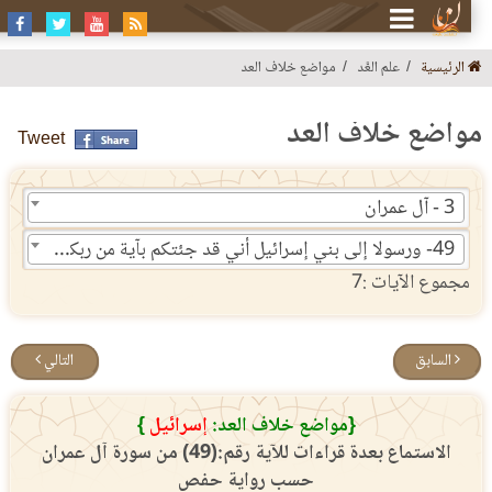
الرئيسية
علم العَّد
مواضع خلاف العد
واضع خلاف العد
Tweet
3 - آل عمران
49- ورسولا إلى بني إسرائيل أني قد جئتكم بآية من ربكم أني أخلق لكم من الطين كهيئة الطير فأنفخ فيه فيكون طيرا بإذن الله وأبرئ الأكمه والأبرص وأحي الموتى بإذن الله وأنبئكم بما تأكلون وما تدخرون في بيوتكم إن في ذلك لآية لكم إن كنتم مؤمنين
مجموع الآيات :7
السابق
التالي
{مواضع خلاف العد:
إسرائيل
}
الاستماع بعدة قراءات للآية رقم:(49) من سورة آل عمران
حسب رواية حفص