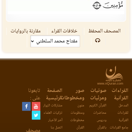
المصحف المحفظ
خلافات القراء
مقارنة بالروايات
www.nQuran.com
لقراءات
صوتيات
صور
الصفحة
تابعونا
قرآنية
ومرئيات
ومخطوطات
الرئيسية
على :
مدخل
القرآن الكريم
متون
مشاركات الزوار
قراءات
محاضرات
ومنظومات
تزكيات العلماء
قرآنية
ودروس
مخطوطات
آخر الأخبار
مع القراءات
بالقرآن
القرآن
اتصل بنا
مصحف