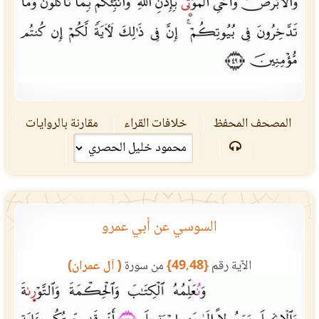
المصحف المحفظ
خلافات القراء
مقارنة بالروايات
السوسي عن أبي عمرو
الآية رقم
{49,48}
من سورة
( آل عمران)