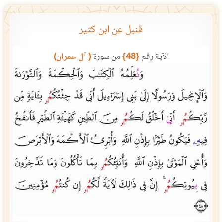
قنبل عن ابن كثير
الآية رقم
{48}
من سورة
( آل عمران)