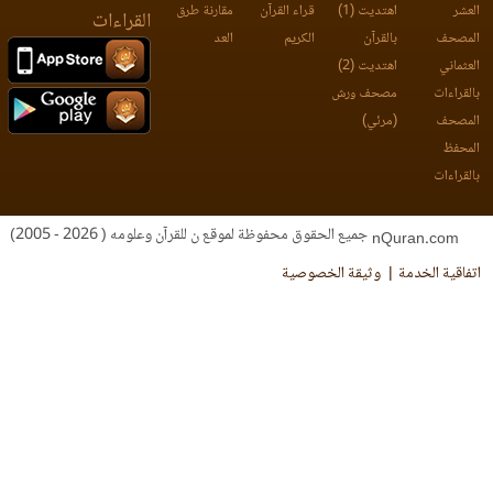
عشر
اهتديت (1)
قراء القرآن
مقارنة طرق
القراءات
مصحف
بالقرآن
الكريم
العد
عثماني
اهتديت (2)
لقراءات
مصحف ورش
مصحف
(مرئي)
محفظ
لقراءات
جميع الحقوق محفوظة لموقع ن للقرآن وعلومه ( 2026 - 2005)
nQuran.com
فاقية الخدمة
وثيقة الخصوصية