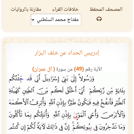
المصحف المحفظ
خلافات القراء
مقارنة بالروايات
إدريس الحداد عن خلف البزار
الآية رقم
{49}
من سورة
( آل عمران)