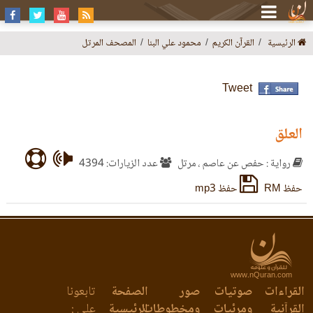
الرئيسية
القرآن الكريم
محمود علي البنا
المصحف المرتل
Tweet
العلق
رواية : حفص عن عاصم ، مرتل
عدد الزيارات: 4394
حفظ RM
حفظ mp3
www.nQuran.com
القراءات
صوتيات
صور
الصفحة
تابعونا
القرآنية
ومرئيات
ومخطوطات
الرئيسية
على :