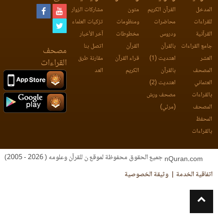
المدخل
القرآن الكريم
متون
مشاركات الزوار
للقراءات
محاضرات
ومنظومات
تزكيات العلماء
القرآنية
ودروس
مخطوطات
آخر الأخبار
جامع القراءات
بالقرآن
القرآن
اتصل بنا
مصحف
العشر
اهتديت (1)
قراء القرآن
مقارنة طرق
القراءات
المصحف
بالقرآن
الكريم
العد
العثماني
اهتديت (2)
بالقراءات
مصحف ورش
المصحف
(مرئي)
المحفظ
بالقراءات
جميع الحقوق محفوظة لموقع ن للقرآن وعلومه ( 2026 - 2005)
nQuran.com
اتفاقية الخدمة
وثيقة الخصوصية