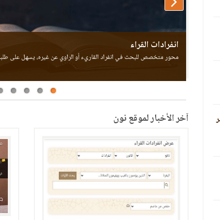
طيبة النشر - عرض خلافات القراء
انفرادات القراء
محور متخصص للبحث في انفراد القاريء أو الراوي عن غيره، يسهل على طلبة
آخر الأخبار لموقع نون
ر