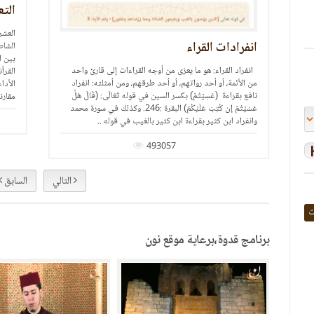
التعريف بالعشر الصغرى
المت
..إ
العشر الصغرى: برنامج الكتروني في القراءات العشر من طريق
الشاطبية والدرة ويقوم على إخراج الخلاف والاتفاق والانفراد
يُجمع
بين القراء العشر في الأصول والفروش (أي في القواعد والكلمات
وتدري
القرآنية) ويحتوي على عدة محاور: الخلافات بين القراء، طرق
باعتب
الأداء، كلمات الخلاف بين القراء، مقارنة بين خلافات القراء،
حفظ ا
مقارنة بين طرق الأداء، وعرض للمصحف ..
لها إ
مد
الشرعي
216668
التالي
السابق
ت
برنامج قدوة،برعاية موقع نون