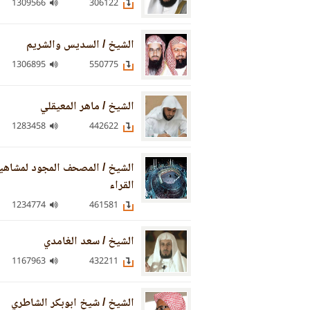
1309566
306122
الشيخ / السديس والشريم
1306895
550775
الشيخ / ماهر المعيقلي
1283458
442622
الشيخ / المصحف المجود لمشاهي
القراء
1234774
461581
الشيخ / سعد الغامدي
1167963
432211
الشيخ / شيخ ابوبكر الشاطري