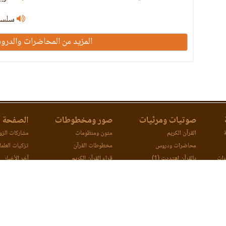
سلسلة 
المزيد من المحاضرات والدرو
صوتيات ومرئيات
صور ومخطوطات
الصفحة ا
ة
القرآن الكريم
متون ومنظومات
مشاركات الزوا
محاضرات ودروس
مخطوطات القرآن
تزكيات العلما
ءات
بالقرآن اهتديت (1)
قراء القرآن الكريم
آخر الأخبار
ات
بالقرآن اهتديت (2)
اتصل بنا
مصحف ورش (مرئي)
مقارنة طرق ا