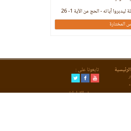
ليدبروا آياته - الحج من الآية 1- 26
س المختارة
لرئيسية
تابعونا على :
ر
ء
مصحف القراءات
لعد