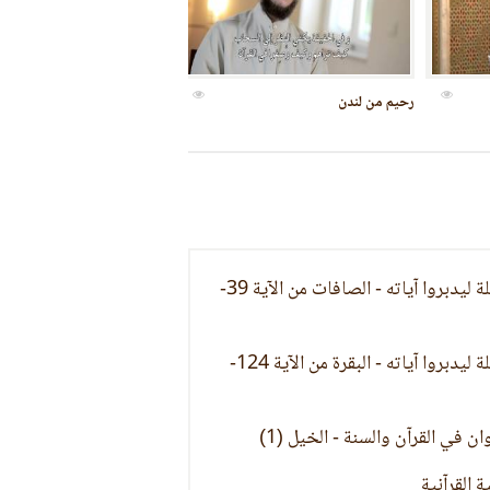
 الرازي
اتحاف ذوى الالباب فى تفسير قوله تعالى
ا
مهدي هولندا
الشيخ / فهد الكندري
سلسلة ليدبروا آياته - الصافات من الآية 39-
سلسلة ليدبروا آياته - البقرة من الآية 124-
ن في القرآن والسنة - الخيل (1)
ة القرآنية