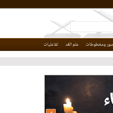
ور ومخطوطات
علم العَّد
تفاعليات