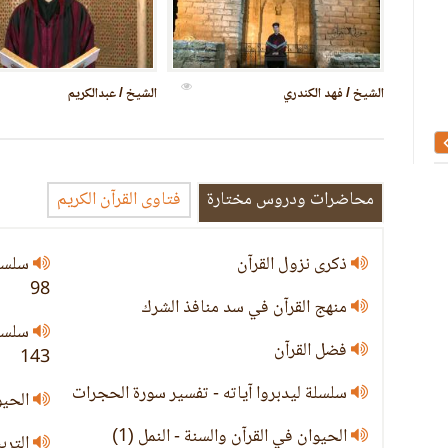
مصحف كامل نسخ في القرن الخامس عشر
المجلد السابع من تفسير
الشيخ / عبدالكريم
رحيم من لندن
الميلادي
محاضرات ودروس مختارة
فتاوى القرآن الكريم
ذكرى نزول القرآن
98
منهج القرآن في سد منافذ الشرك
فضل القرآن
143
سلسلة ليدبروا آياته - تفسير سورة الحجرات
الحيوا
الحيوان في القرآن والسنة - النمل (1)
التربي